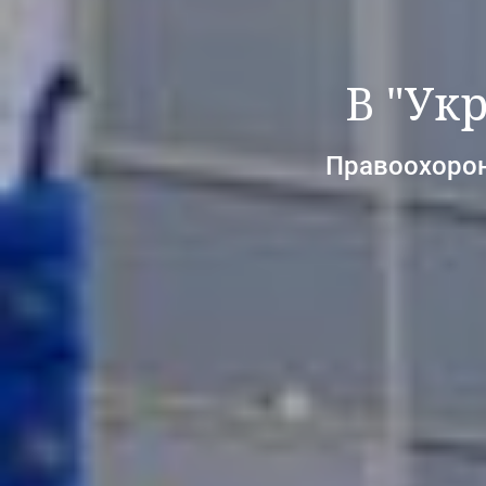
В "Ук
Правоохоронц