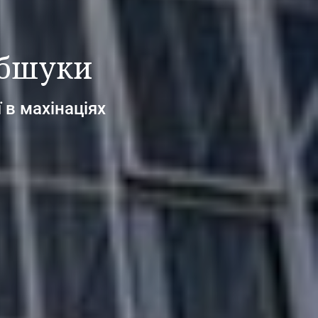
обшуки
 в махінаціях