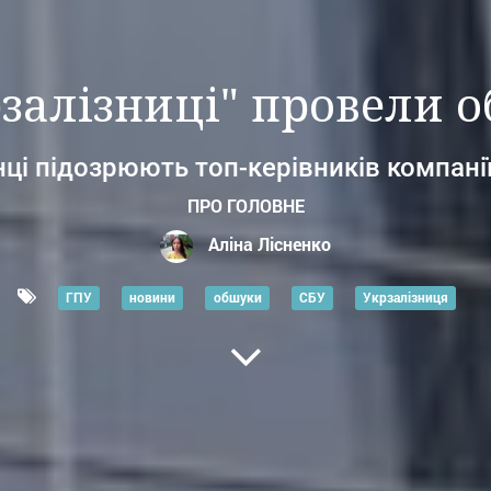
рзалізниці" провели 
і підозрюють топ-керівників компанії
ПРО ГОЛОВНЕ
Аліна Лісненко
ГПУ
новини
обшуки
СБУ
Укрзалізниця