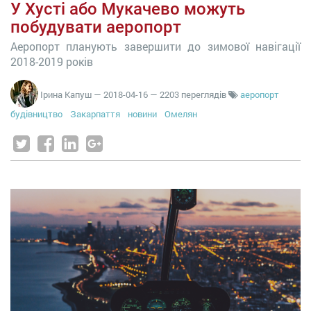
У Хусті або Мукачево можуть
побудувати аеропорт
Аеропорт планують завершити до зимової навігації
2018-2019 років
Ірина Капуш
—
2018-04-16
— 2203 переглядів
аеропорт
будівництво
Закарпаття
новини
Омелян