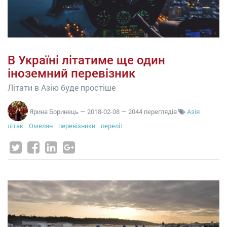
В Україні літатиме ще один
іноземний перевізник
Літати в Азію буде простіше
Ярина Боринець
—
2018-02-08
— 2044 переглядів
Азія
літак
Омелян
перевізники
переліт