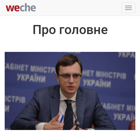
Упра
пере
Про головне