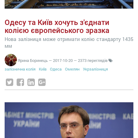
Одесу та Київ хочуть з'єднати
колією європейського зразка
Нова залізниця може отримати колію стандарту 1435
мм
Ярина Боринець
—
2017-10-20
— 2373 переглядів
залізнична колія
Київ
Одеса
Омелян
Укрзалізниця