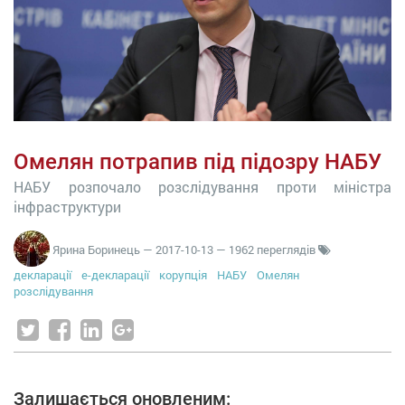
Омелян потрапив під підозру НАБУ
НАБУ розпочало розслідування проти міністра
інфраструктури
Ярина Боринець
—
2017-10-13
— 1962 переглядів
декларації
е-декларації
корупція
НАБУ
Омелян
розслідування
Залишається оновленим: