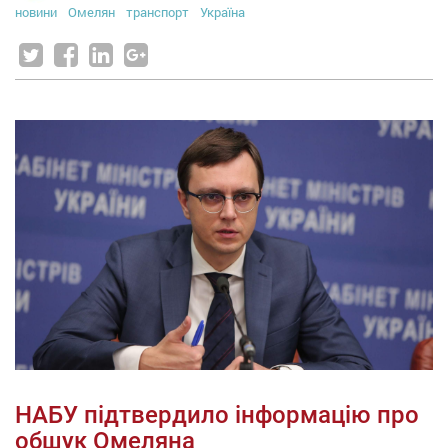
новини
Омелян
транспорт
Україна
НАБУ підтвердило інформацію про
обшук Омеляна