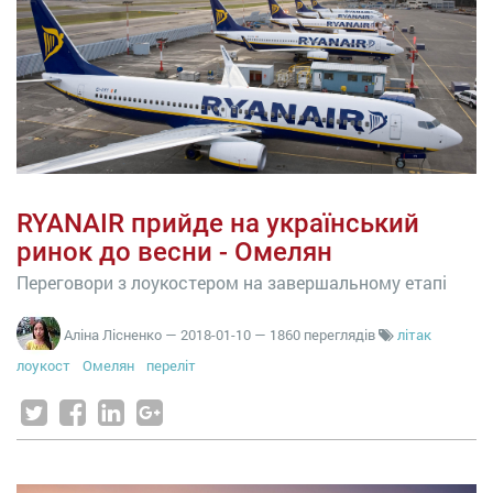
RYANAIR прийде на український
ринок до весни - Омелян
Переговори з лоукостером на завершальному етапі
Аліна Лісненко
—
2018-01-10
— 1860 переглядів
літак
лоукост
Омелян
переліт