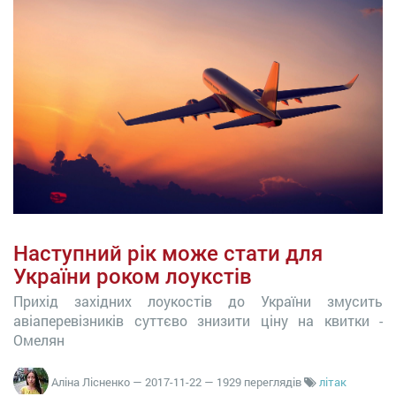
Наступний рік може стати для
України роком лоукстів
Прихід західних лоукостів до України змусить
авіаперевізників суттєво знизити ціну на квитки -
Омелян
Аліна Лісненко
—
2017-11-22
— 1929 переглядів
літак