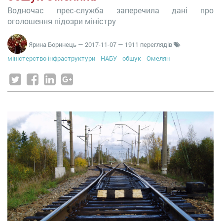
Водночас прес-служба заперечила дані про
оголошення підозри міністру
Ярина Боринець
—
2017-11-07
— 1911 переглядів
міністерство інфраструктури
НАБУ
обшук
Омелян