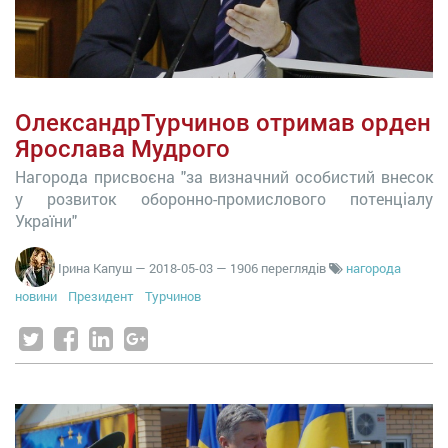
ОлександрТурчинов отримав орден
Ярослава Мудрого
Нагорода присвоєна "за визначний особистий внесок
у розвиток оборонно-промислового потенціалу
України"
Ірина Капуш
—
2018-05-03
— 1906 переглядів
нагорода
новини
Президент
Турчинов