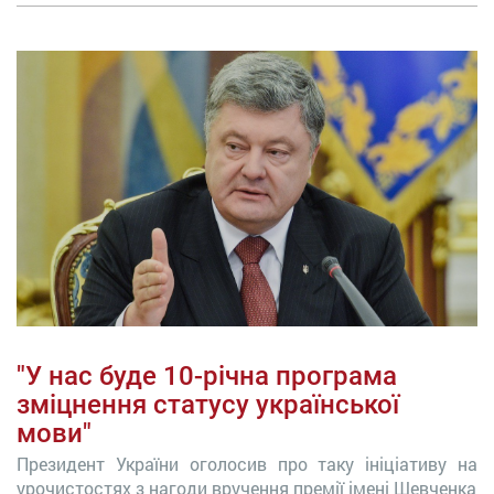
"У нас буде 10-річна програма
зміцнення статусу української
мови"
Президент України оголосив про таку ініціативу на
урочистостях з нагоди вручення премії імені Шевченка