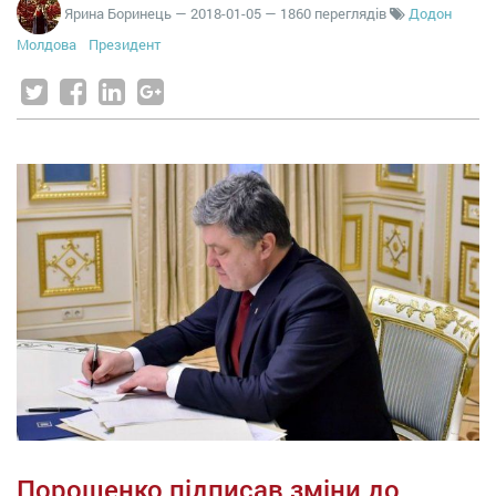
Ярина Боринець
—
2018-01-05
— 1860 переглядів
Додон
Молдова
Президент
Порошенко підписав зміни до