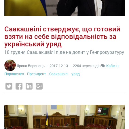
Саакашвілі стверджує, що готовий
взяти на себе відповідальність за
український уряд
18 грудня Саашакшвілі піде на допит у Генпрокуратуру
Ярина Боринець
—
2017-12-13
— 2264 переглядів
Кабмін
Порошенко
Президент
Саакашвілі
уряд