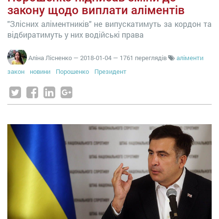
закону щодо виплати аліментів
"Злісних аліментників" не випускатимуть за кордон та
відбиратимуть у них водійські права
Аліна Лісненко
—
2018-01-04
— 1761 переглядів
аліменти
закон
новини
Порошенко
Президент