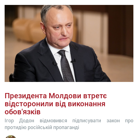
Президента Молдови втретє
відсторонили від виконання
обов'язків
Ігор Додон відмовився підписувати закон про
протидію російській пропаганді