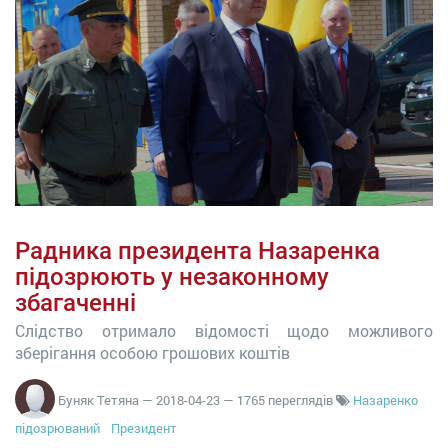
Радника президента Назаренка
підозрюють у незаконному
збагаченні
Слідство отримало відомості щодо можливого
зберігання особою грошових коштів
Буняк Тетяна
—
2018-04-23
— 1765 переглядів
Назаренко
підозрюваний
Президент