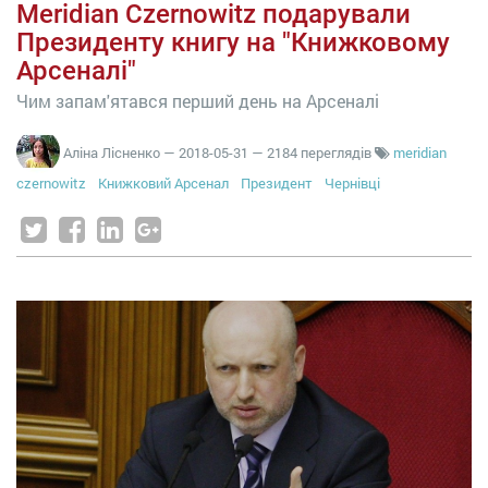
Meridian Czernowitz подарували
Президенту книгу на "Книжковому
Арсеналі"
Чим запам'ятався перший день на Арсеналі
Аліна Лісненко
—
2018-05-31
— 2184 переглядів
meridian
czernowitz
Книжковий Арсенал
Президент
Чернівці