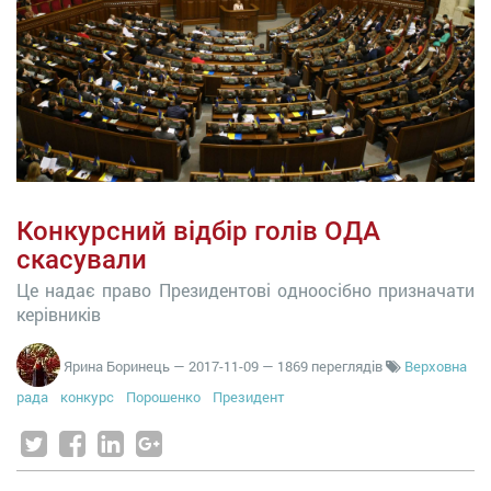
Конкурсний відбір голів ОДА
скасували
Це надає право Президентові одноосібно призначати
керівників
Ярина Боринець
—
2017-11-09
— 1869 переглядів
Верховна
рада
конкурс
Порошенко
Президент