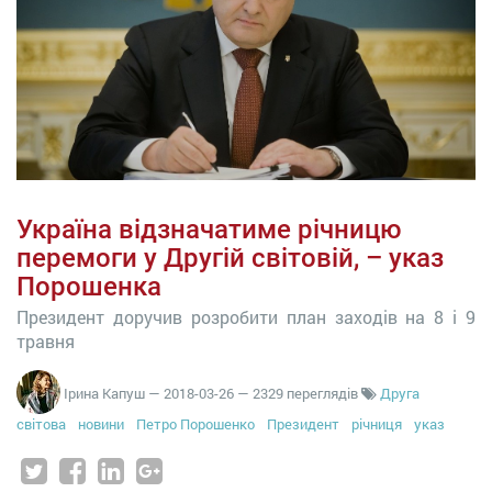
Україна відзначатиме річницю
перемоги у Другій світовій, – указ
Порошенка
Президент доручив розробити план заходів на 8 і 9
травня
Ірина Капуш
—
2018-03-26
— 2329 переглядів
Друга
світова
новини
Петро Порошенко
Президент
річниця
указ