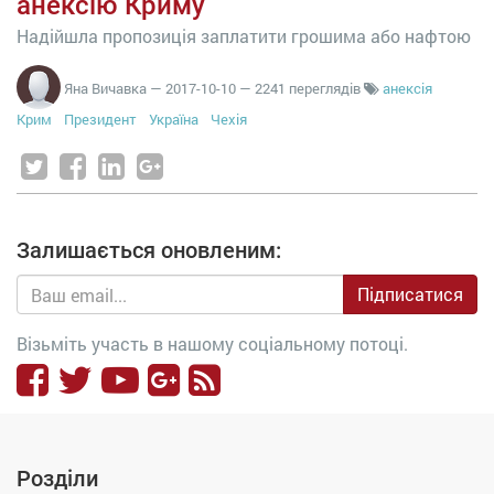
анексію Криму
Надійшла пропозиція заплатити грошима або нафтою
Яна Вичавка
—
2017-10-10
— 2241 переглядів
анексія
Крим
Президент
Україна
Чехія
Залишається оновленим:
Підписатися
Візьміть участь в нашому соціальному потоці.
Розділи