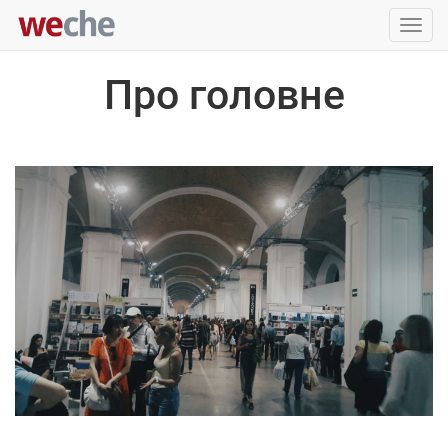
Упра
пере
Про головне