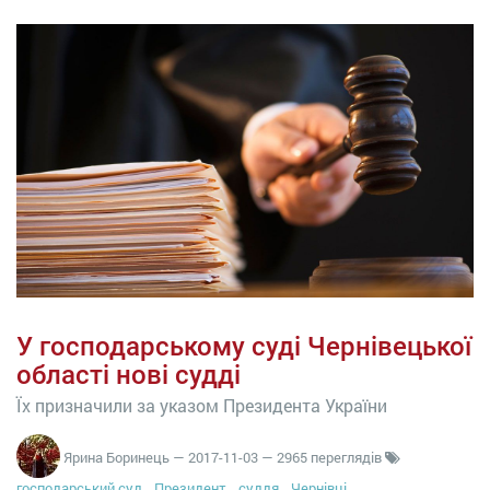
У господарському суді Чернівецької
області нові судді
Їх призначили за указом Президента України
Ярина Боринець
—
2017-11-03
— 2965 переглядів
господарський суд
Президент
суддя
Чернівці