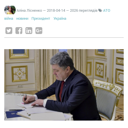
Аліна Лісненко
—
2018-04-14
— 2026 переглядів
АТО
війна
новини
Президент
Україна