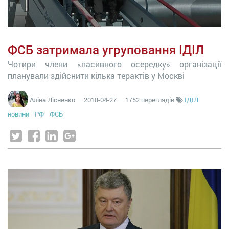
ФСБ затримала угруповання ІДІЛ
Чотири члени «пасивного осередку» організації
планували здійснити кілька терактів у Москві
Аліна Лісненко
—
2018-04-27
— 1752 переглядів
ІДІЛ
новини
РФ
ФСБ