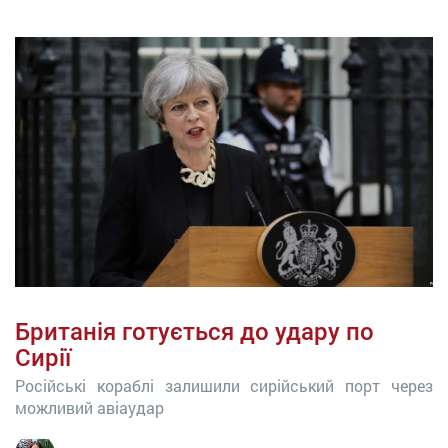
Британія готується до удару по
Сирії
Російські кораблі залишили сирійський порт через
можливий авіаудар