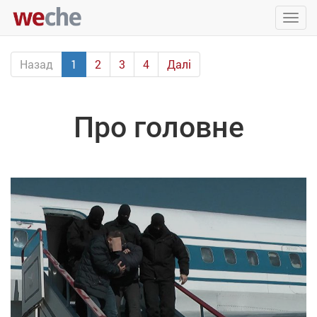
Упра
пере
Назад
1
2
3
4
Далі
Про головне