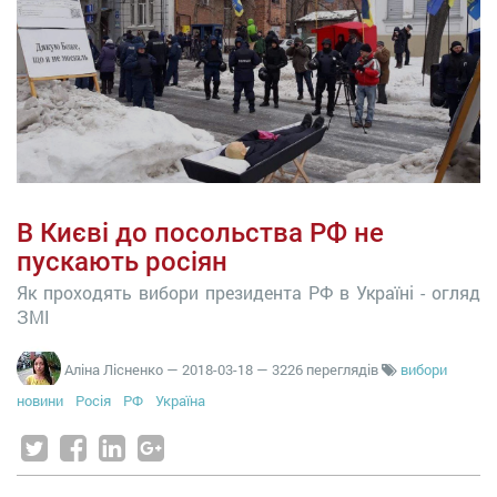
В Києві до посольства РФ не
пускають росіян
Як проходять вибори президента РФ в Україні - огляд
ЗМІ
Аліна Лісненко
—
2018-03-18
— 3226 переглядів
вибори
новини
Росія
РФ
Україна