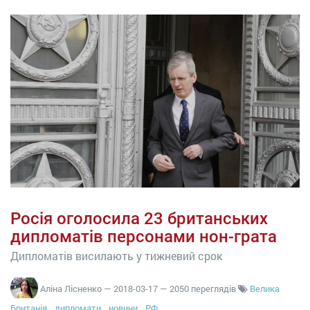
Росія оголосила 23 британських
дипломатів персонами нон-грата
Дипломатів висилають у тижневий срок
Аліна Лісненко
—
2018-03-17
— 2050 переглядів
Велика
Британія
дипломати
новини
РФ