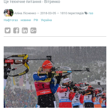
Це технічне питання - Вітренко
Аліна Лісненко
—
2018-03-05
— 1810 переглядів
газ
Нафтогаз
новини
РФ
Україна