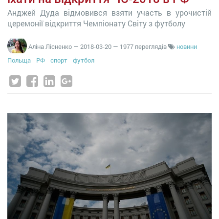
Анджей Дуда відмовився взяти участь в урочистій
церемонії відкриття Чемпіонату Світу з футболу
Аліна Лісненко
—
2018-03-20
— 1977 переглядів
новини
Польща
РФ
спорт
футбол