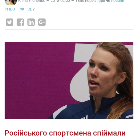
Аліна Лісненко
—
2018-02-23
— 1850 переглядів
новини
РНБО
РФ
СБУ
Російського спортсмена спіймали