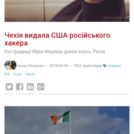
Чехія видала США російського
хакера
Екстрадиції Юрія Нікуліна домагалась Росія
Аліна Лісненко
—
2018-03-30
— 1801 переглядів
новини
РФ
США
Чехія