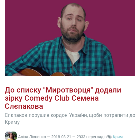
До списку "Миротворця" додали
зірку Comedy Club Семена
Слєпакова
Слєпаков порушив кордон України, щоби потрапити до
Криму
Аліна Лісненко
—
2018-03-21
— 2933 переглядів
Крим