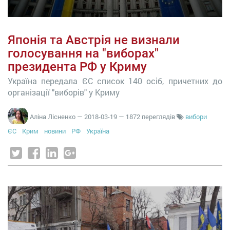
Японія та Австрія не визнали
голосування на "виборах"
президента РФ у Криму
Україна передала ЄС список 140 осіб, причетних до
організації "виборів" у Криму
Аліна Лісненко
—
2018-03-19
— 1872 переглядів
вибори
ЄС
Крим
новини
РФ
Україна