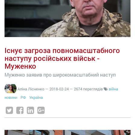
Існує загроза повномасштабного
наступу російських військ -
Муженко
Муженко заявив про широкомасштабний наступ
Аліна Лісненко
—
2018-02-24
— 2674 переглядів
війна
новини
РФ
Україна