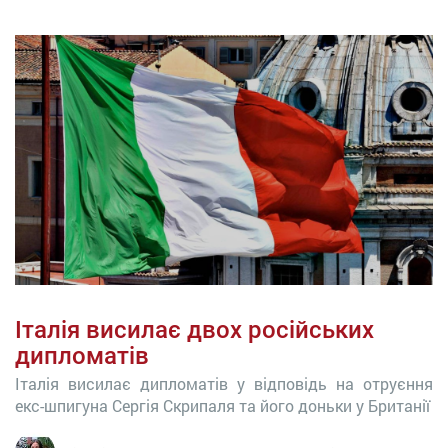
Італія висилає двох російських
дипломатів
Італія висилає дипломатів у відповідь на отруєння
екс-шпигуна Сергія Скрипаля та його доньки у Британії