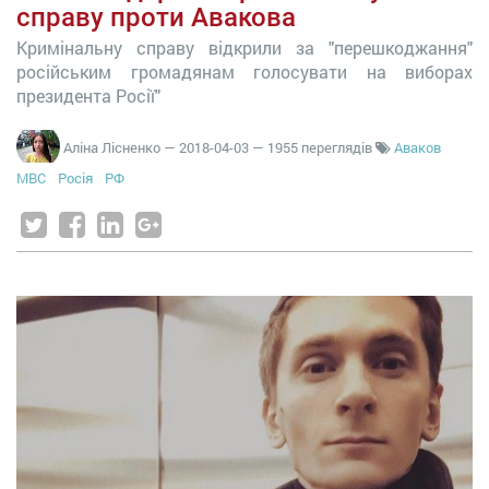
справу проти Авакова
Кримінальну справу відкрили за "перешкоджання"
російським громадянам голосувати на виборах
президента Росії"
Аліна Лісненко
—
2018-04-03
— 1955 переглядів
Аваков
МВС
Росія
РФ