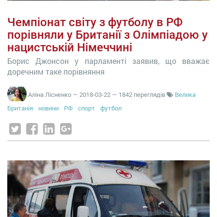
Чемпіонат світу з футболу в РФ
порівняли у Британії з Олімпіадою у
нацистській Німеччині
Борис Джонсон у парламенті заявив, що вважає
доречним таке порівняння
Аліна Лісненко
—
2018-03-22
— 1842 переглядів
Велика
Британія
новини
РФ
спорт
футбол