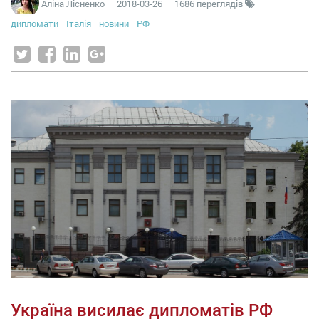
Аліна Лісненко
—
2018-03-26
— 1686 переглядів
дипломати
Італія
новини
РФ
Україна висилає дипломатів РФ