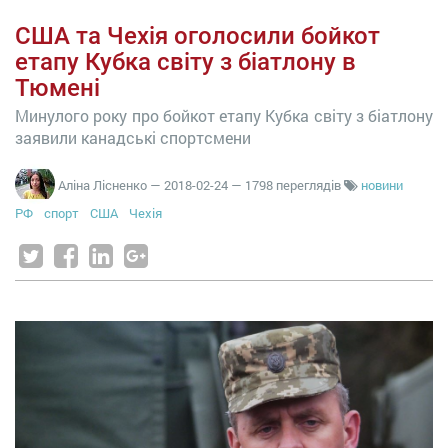
США та Чехія оголосили бойкот
етапу Кубка світу з біатлону в
Тюмені
Минулого року про бойкот етапу Кубка світу з біатлону
заявили канадські спортсмени
Аліна Лісненко
—
2018-02-24
— 1798 переглядів
новини
РФ
спорт
США
Чехія