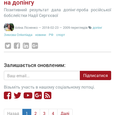
на допінгу
Позитивний результат дала допінг-проба російської
бобслеїстки Надії Сергєєвої
Аліна Лісненко
—
2018-02-23
— 2009 переглядів
допінг
Зимова Олімпіада
новини
РФ
спорт
Залишається оновленим:
Підписатися
Візьміть участь в нашому соціальному потоці.
Назад
1
2
3
4
Далі