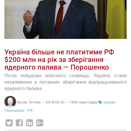
Україна більше не платитиме РФ
$200 млн на рік за зберігання
ядерного палива — Порошенко
Після побудови власного сховища, Україна стане
незалежною в питаннях зберігання відпрацьованого
ядерного палива
Буняк Тетяна
—
2018-04-26
— 1946 переглядів
паливо
Порошенко
РФ