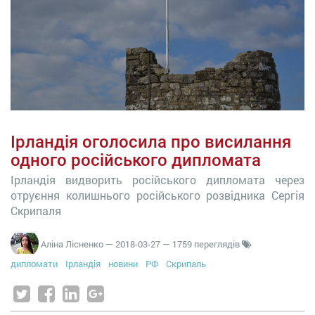
Ірландія оголосила про висилання
одного російського дипломата
Ірландія видворить російського дипломата через
отруєння колишнього російського розвідника Сергія
Скрипаля
Аліна Лісненко
—
2018-03-27
— 1759 переглядів
дипломати
Ірландія
новини
РФ
Скрипаль