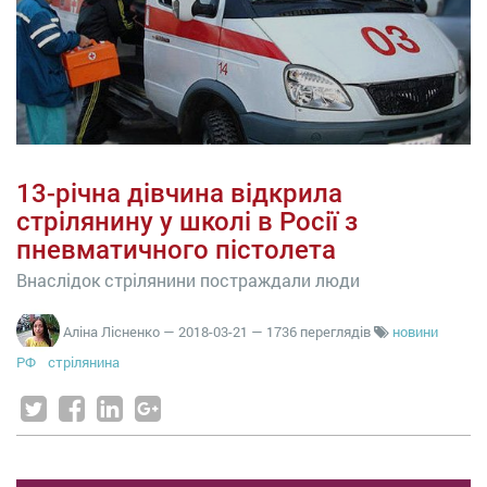
13-річна дівчина відкрила
стрілянину у школі в Росії з
пневматичного пістолета
Внаслідок стрілянини постраждали люди
Аліна Лісненко
—
2018-03-21
— 1736 переглядів
новини
РФ
стрілянина