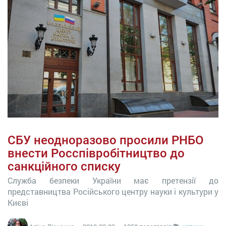
СБУ неодноразово просили РНБО
внести Росспівробітництво до
санкційного списку
Служба безпеки України має претензії до
представництва Російського центру науки і культури у
Києві