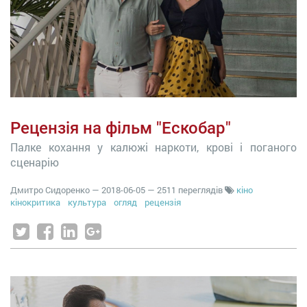
Рецензія на фільм "Ескобар"
Палке кохання у калюжі наркоти, крові і поганого
сценарію
Дмитро Сидоренко
—
2018-06-05
— 2511 переглядів
кіно
кінокритика
культура
огляд
рецензія