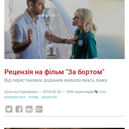
Рецензія на фільм "За бортом"
Від перестановки доданків вийшла якась лажа
Дмитро Сидоренко
—
2018-05-30
— 2650 переглядів
кіно
кінокритика
огляд
рецензія