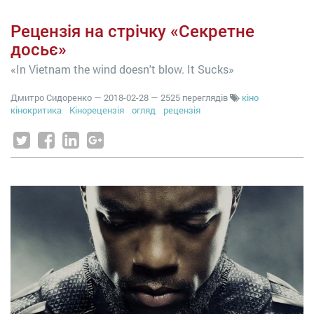
Рецензія на стрічку «Секретне
досьє»
«In Vietnam the wind doesn't blow. It Sucks»
Дмитро Сидоренко
—
2018-02-28
— 2525 переглядів
кіно
кінокритика
Кінорецензія
огляд
рецензія