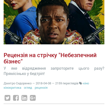
Рецензія на стрічку "Небезпечний
бізнес"
У яке відрядження запроторите цього разу?
Прямісінько у бедтріп!
Дмитро Сидоренко
—
2018-04-08
— 2159 переглядів
кіно
кінокритика
огляд
рецензія