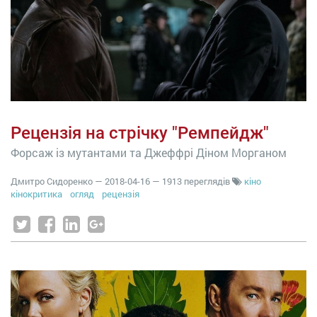
Рецензія на стрічку "Ремпейдж"
Форсаж із мутантами та Джеффрі Діном Морганом
Дмитро Сидоренко
—
2018-04-16
— 1913 переглядів
кіно
кінокритика
огляд
рецензія