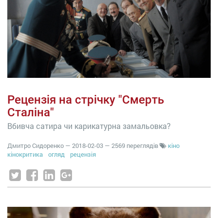
Рецензія на стрічку "Смерть
Сталіна"
Вбивча сатира чи карикатурна замальовка?
Дмитро Сидоренко
—
2018-02-03
— 2569 переглядів
кіно
кінокритика
огляд
рецензія