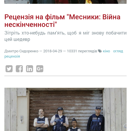
Рецензія на фільм "Месники: Війна
нескінченності"
Зітріть хто-небудь пам’ять, щоб я міг знову побачити
цей шедевр
Дмитро Сидоренко
—
2018-04-29
— 10331 переглядів
кіно
огляд
рецензія