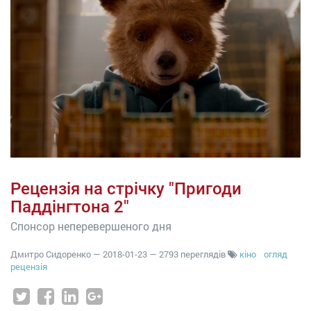
Рецензія на стрічку "Пригоди
Паддінгтона 2"
Спонсор неперевершеного дня
Дмитро Сидоренко
—
2018-01-23
— 2793 переглядів
кіно
огляд
рецензія