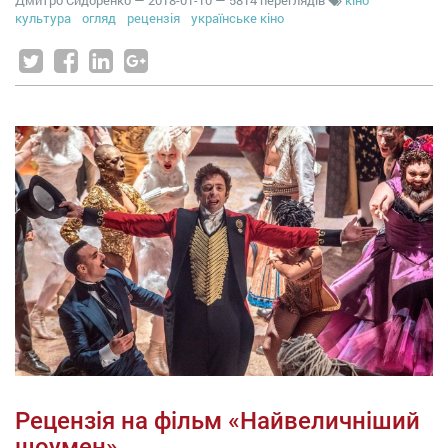
Дмитро Сидоренко
—
2018-01-10
— 5814 переглядів
кіно
культура
огляд
рецензія
українське кіно
Рецензія на фільм «Найвеличніший
шоумен»