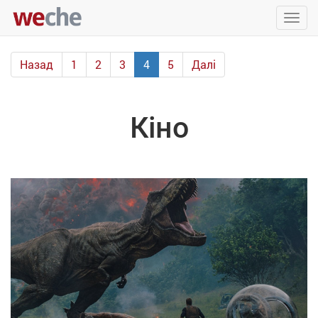
Упра
пере
Назад
1
2
3
4
5
Далі
Кіно