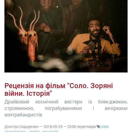
Рецензія на фільм "Соло. Зоряні
війни. Історія"
Драйвовий космічний вестерн із блек-джеком,
стріляниною, пограбуваннями і вечірками
контрабандистів
Дмитро Сидоренко
—
2018-05-25
— 2558 переглядів
кіно
кінокритика
огляд
рецензія