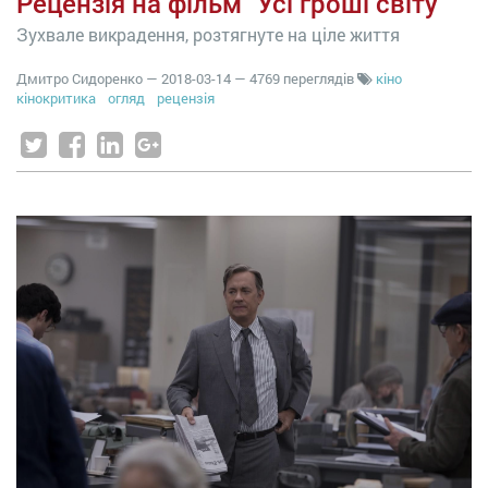
Рецензія на фільм "Усі гроші світу"
Зухвале викрадення, розтягнуте на ціле життя
Дмитро Сидоренко
—
2018-03-14
— 4769 переглядів
кіно
кінокритика
огляд
рецензія