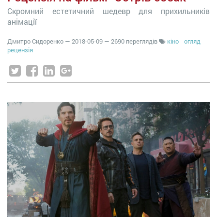
Скромний естетичний шедевр для прихильників
анімації
Дмитро Сидоренко
—
2018-05-09
— 2690 переглядів
кіно
огляд
рецензія