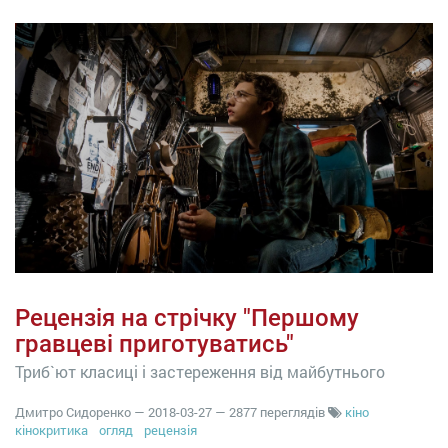
Рецензія на стрічку "Першому
гравцеві приготуватись"
Триб`ют класиці і застереження від майбутнього
Дмитро Сидоренко
—
2018-03-27
— 2877 переглядів
кіно
кінокритика
огляд
рецензія