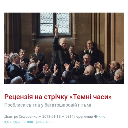
Рецензія на стрічку «Темні часи»
Проблиск світла у багатошаровій пітьмі
Дмитро Сидоренко
—
2018-01-18
— 5314 переглядів
кіно
культура
огляд
рецензія