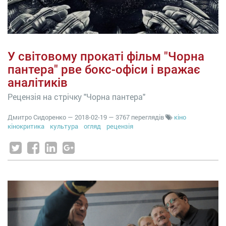
У світовому прокаті фільм "Чорна
пантера" рве бокс-офіси і вражає
аналітиків
Рецензія на стрічку "Чорна пантера"
Дмитро Сидоренко
—
2018-02-19
— 3767 переглядів
кіно
кінокритика
культура
огляд
рецензія