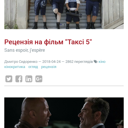
Рецензія на фільм "Таксі 5"
Sans espoir, j'espère
Дмитро Сидоренко
—
2018-04-24
— 2862 переглядів
кіно
кінокритика
огляд
рецензія