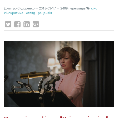
Дмитро Сидоренко
—
2018-03-17
— 2409 переглядів
кіно
кінокритика
огляд
рецензія