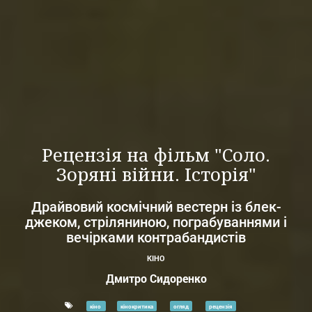
Рецензія на фільм "Соло.
Зоряні війни. Історія"
Драйвовий космічний вестерн із блек-
джеком, стріляниною, пограбуваннями і
вечірками контрабандистів
КІНО
Дмитро Сидоренко
кіно
кінокритика
огляд
рецензія