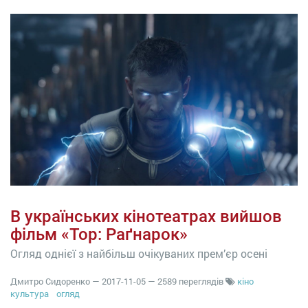
В українських кінотеатрах вийшов
фільм «Тор: Раґнарок»
Огляд однієї з найбільш очікуваних прем’єр осені
Дмитро Сидоренко
—
2017-11-05
— 2589 переглядів
кіно
культура
огляд