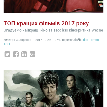
ТОП кращих фільмів 2017 року
Згадуємо найкращі кіно за версією кінокритика Weche
Дмитро Сидоренко
—
2017-12-29
— 3749 переглядів
кіно
огляд
ТОП