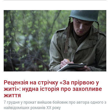
Рецензія на стрічку «За прірвою у
житі»: нудна історія про захопливе
життя
7 грудня у прокат вийшов бойовик про автора одного з
найвідоміших романів ХХ року