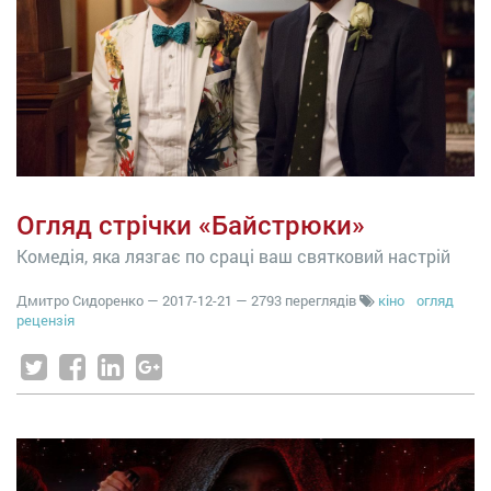
Огляд стрічки «Байстрюки»
Комедія, яка лязгає по сраці ваш святковий настрій
Дмитро Сидоренко
—
2017-12-21
— 2793 переглядів
кіно
огляд
рецензія