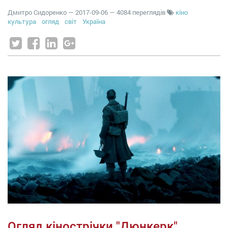
Дмитро Сидоренко
—
2017-09-06
— 4084 переглядів
кіно
культура
огляд
світ
Україна
Огляд кінострічки "Дюнкерк"