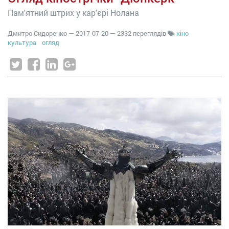
Пам'ятний штрих у кар'єрі Нолана
Дмитро Сидоренко
—
2017-07-20
— 2332 переглядів
кіно
культура
огляд