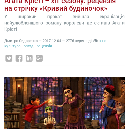
Агата Крісті – хіт сезону: рецензія
на стрічку «Кривий будиночок»
У широкий прокат вийшла екранізація
найулюбленішого роману королеви детективів Агати
Крісті
Дмитро Сидоренко
—
2017-12-04
— 2776 переглядів
кіно
культура
огляд
рецензія