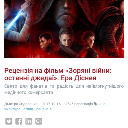
Рецензія на фільм «Зоряні війни:
останні джедаї». Ера Діснея
Свято для фанатів та радість для наймогнутнішого
медійного комерсанта
Дмитро Сидоренко
—
2017-12-16
— 2625 переглядів
кіно
культура
огляд
рецензія