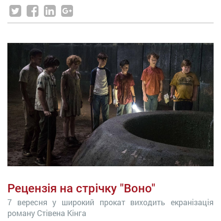
Рецензія на стрічку "Воно"
7 вересня у широкий прокат виходить екранізація
роману Стівена Кінга