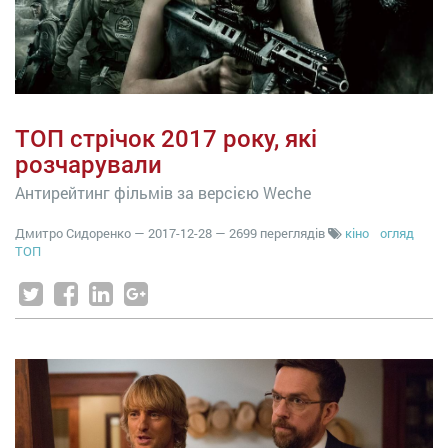
ТОП стрічок 2017 року, які
розчарували
Антирейтинг фільмів за версією Weche
Дмитро Сидоренко
—
2017-12-28
— 2699 переглядів
кіно
огляд
ТОП