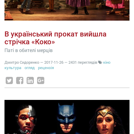
В український прокат вийшла
стрічка «Коко»
Паті в обителі мерців
Дмитро Сидоренко
—
2017-11-26
— 2431 переглядів
кіно
культура
огляд
рецензія