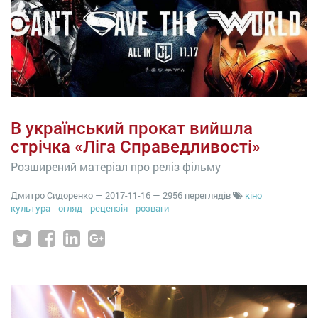
В український прокат вийшла
стрічка «Ліга Справедливості»
Розширений матеріал про реліз фільму
Дмитро Сидоренко
—
2017-11-16
— 2956 переглядів
кіно
культура
огляд
рецензія
розваги