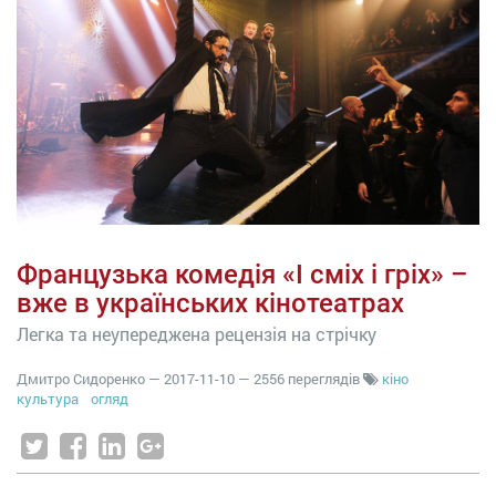
Французька комедія «І сміх і гріх» –
вже в українських кінотеатрах
Легка та неупереджена рецензія на стрічку
Дмитро Сидоренко
—
2017-11-10
— 2556 переглядів
кіно
культура
огляд