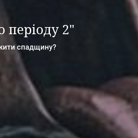
о періоду 2"
южити спадщину?