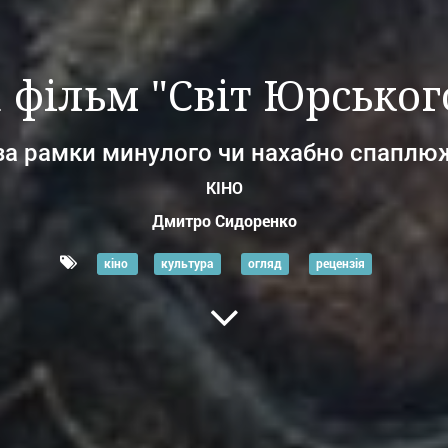
 фільм "Світ Юрськог
за рамки минулого чи нахабно спапл
КІНО
Дмитро Сидоренко
кіно
культура
огляд
рецензія