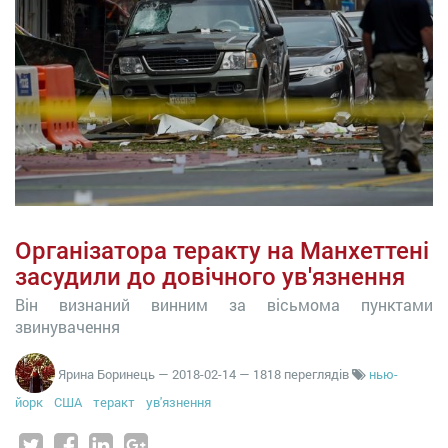
Організатора теракту на Манхеттені
засудили до довічного ув'язнення
Він визнаний винним за вісьмома пунктами
звинувачення
Ярина Боринець
—
2018-02-14
— 1818 переглядів
нью-
йорк
США
теракт
ув'язнення