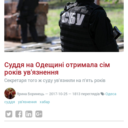
Суддя на Одещині отримала сім
років ув'язнення
Секретаря того ж суду ув'язнили на п'ять років
Ярина Боринець
—
2017-10-25
— 1813 переглядів
Одеса
суддя
ув'язнення
хабар