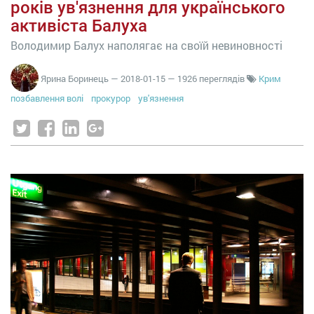
років ув'язнення для українського
активіста Балуха
Володимир Балух наполягає на своїй невиновності
Ярина Боринець
—
2018-01-15
— 1926 переглядів
Крим
позбавлення волі
прокурор
ув'язнення