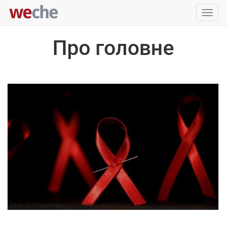
Упра
пере
Про головне