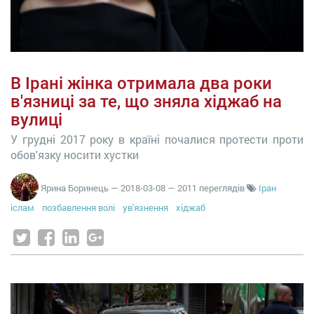
В Ірані жінка отримала два роки
в'язниці за те, що зняла хіджаб на
вулиці
У грудні 2017 року в країні почалися протести проти
обов'язку носити хустки
Ярина Боринець
—
2018-03-08
— 2011 переглядів
Іран
іслам
позбавлення волі
ув'язнення
хіджаб