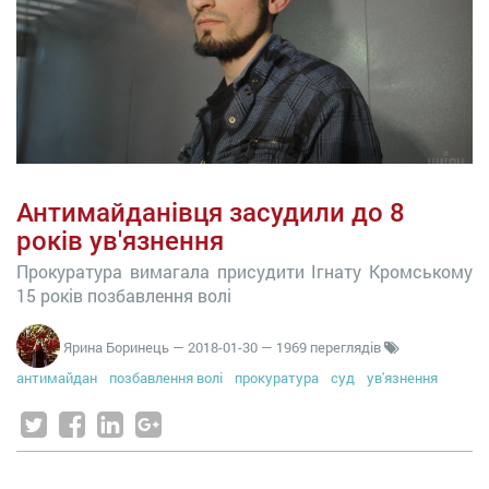
Антимайданівця засудили до 8
років ув'язнення
Прокуратура вимагала присудити Ігнату Кромському
15 років позбавлення волі
Ярина Боринець
—
2018-01-30
— 1969 переглядів
антимайдан
позбавлення волі
прокуратура
суд
ув'язнення