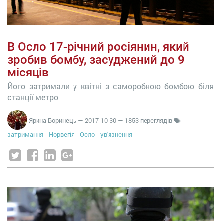
В Осло 17-річний росіянин, який
зробив бомбу, засуджений до 9
місяців
Його затримали у квітні з саморобною бомбою біля
станції метро
Ярина Боринець
—
2017-10-30
— 1853 переглядів
затримання
Норвегія
Осло
ув'язнення