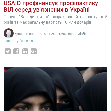
USAID профінансує профілактику
ВІЛ серед ув'язнених в Україні
Проект "Заради життя" розрахований на наступні 5
років та має загальну вартість 10 млн доларів
Буняк Тетяна
—
2018-04-25
— 1896 переглядів
ВІЛ
проект
ув'язнення