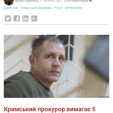
Ярина Боринець
—
2018-01-24
— 2206 переглядів
Дагестан
Ісламська Держава
Росія
ув'язнення
Кримський прокурор вимагає 5