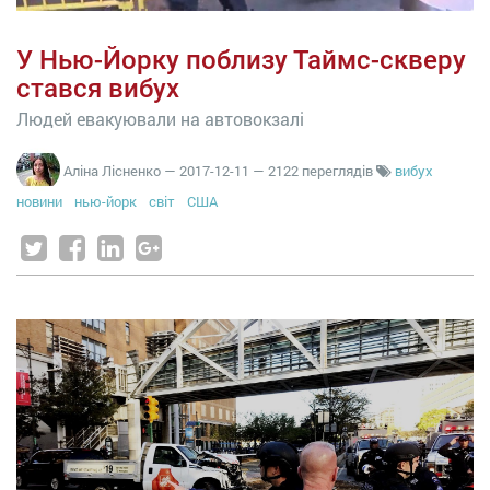
У Нью-Йорку поблизу Таймс-скверу
стався вибух
Людей евакуювали на автовокзалі
Аліна Лісненко
—
2017-12-11
— 2122 переглядів
вибух
новини
нью-йорк
світ
США