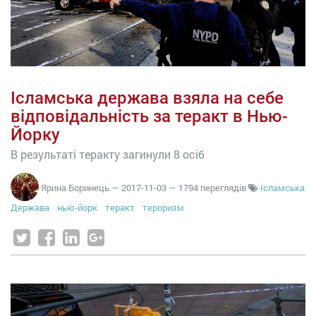
Ісламська держава взяла на себе
відповідальність за теракт в Нью-
Йорку
В результаті теракту загинули 8 осіб
Ярина Боринець
—
2017-11-03
— 1794 переглядів
Ісламська
Держава
нью-йорк
теракт
тероризм