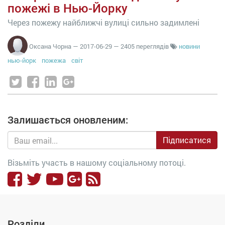
пожежі в Нью-Йорку
Через пожежу найближчі вулиці сильно задимлені
Оксана Чорна
—
2017-06-29
— 2405 переглядів
новини
нью-йорк
пожежа
світ
Залишається оновленим:
Підписатися
Візьміть участь в нашому соціальному потоці.
Розділи