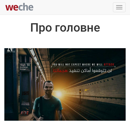
Упра
пере
Про головне