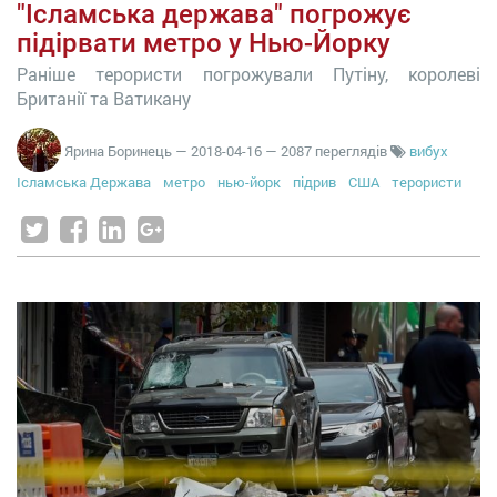
"Ісламська держава" погрожує
підірвати метро у Нью-Йорку
Раніше терористи погрожували Путіну, королеві
Британії та Ватикану
Ярина Боринець
—
2018-04-16
— 2087 переглядів
вибух
Ісламська Держава
метро
нью-йорк
підрив
США
терористи