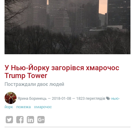
У Нью-Йорку загорівся хмарочос
Trump Tower
Постраждали двоє людей
Ярина Боринець
—
2018-01-08
— 1823 переглядів
нью-
йорк
пожежа
хмарочос