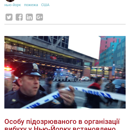
нью-йорк
пожежа
США
Особу підозрюваного в організації
вибуху у Нью-Йорку встановлено