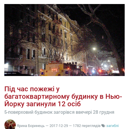
Під час пожежі у
багатоквартирному будинку в Нью-
Йорку загинули 12 осіб
5-поверховий будинок загорівся ввечері 28 грудня
Ярина Боринець
—
2017-12-29
— 1782 переглядів
загиблі