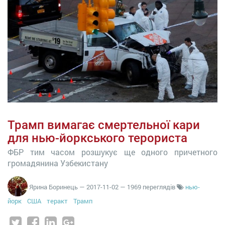
Трамп вимагає смертельної кари
для нью-йоркського терориста
ФБР тим часом розшукує ще одного причетного
громадянина Узбекистану
Ярина Боринець
—
2017-11-02
— 1969 переглядів
нью-
йорк
США
теракт
Трамп