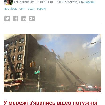
Аліна Лісненко
—
2017-11-01
— 2088 переглядів
новини
нью-йорк
світ
США
теракт
У мережі з'явились відео потужної