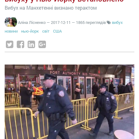
Вибух на Манхетенні визнано терактом
Аліна Лісненко
—
2017-12-11
— 1865 переглядів
вибух
новини
нью-йорк
світ
США