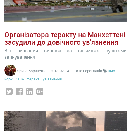
Організатора теракту на Манхеттені
засудили до довічного ув'язнення
Він визнаний винним за вісьмома пунктами
звинувачення
Ярина Боринець
—
2018-02-14
— 1818 переглядів
нью-
йорк
США
теракт
ув'язнення