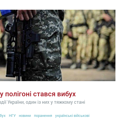
у полігоні стався вибух
ії України, один із них у тяжкому стані
бух
НГУ
новини
поранення
українські військові