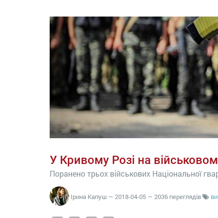
У Кривому Розі на військовом
Поранено трьох військових Національної гвард
Ірина Капуш
—
2018-04-05
— 2036 переглядів
ви