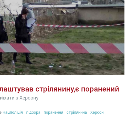
влаштував стрілянину,є поранений
иїхати з Херсону
Нацполіція
підозра
поранення
стрілянина
Херсон