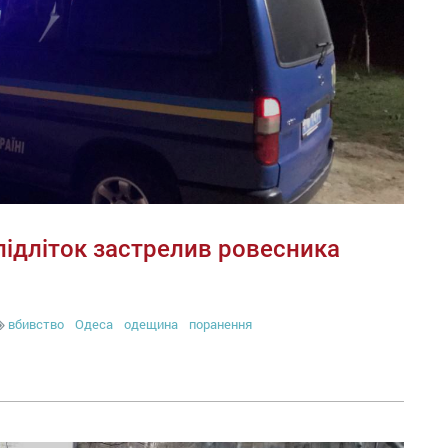
 підліток застрелив ровесника
вбивство
Одеса
одещина
поранення