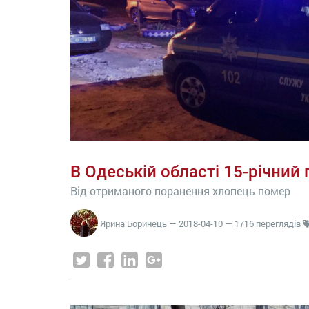
В Одеській області 15-річний
Від отриманого поранення хлопець помер
Ярина Боринець
—
2018-04-10
— 1716 переглядів