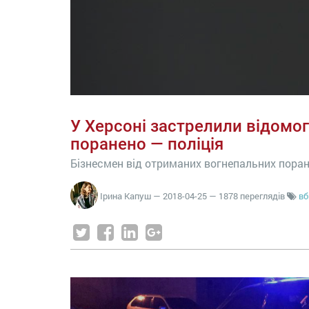
У Херсоні застрелили відомог
поранено — поліція
Бізнесмен від отриманих вогнепальних поране
Ірина Капуш
—
2018-04-25
— 1878 переглядів
вб