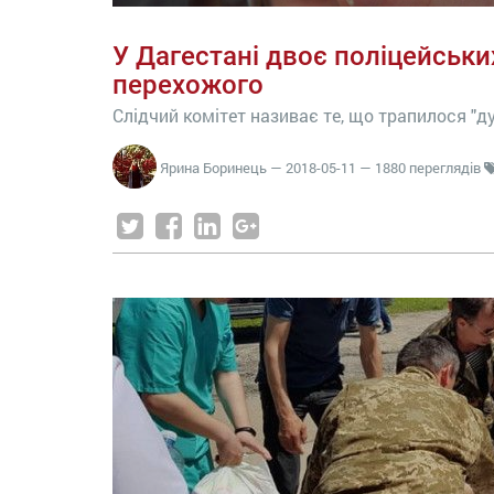
У Дагестані двоє поліцейськи
перехожого
Слідчий комітет називає те, що трапилося "д
Ярина Боринець
—
2018-05-11
— 1880 переглядів