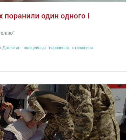
х поранили один одного і
уеллю"
Дагестан
поліцейські
поранення
стрілянина