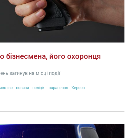
о бізнесмена, його охоронця
нь загинув на місці події
ивство
новини
поліція
поранення
Херсон