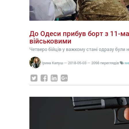
До Одеси прибув борт з 11-м
військовими
Четверо бійців у важкому стані одразу були 
Ірина Капуш
—
2018-05-03
— 2098 переглядів
м