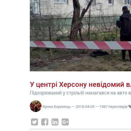
У центрі Херсону невідомий 
Підозрюваний у стрільбі намагався на авто в
Ярина Боринець
—
2018-04-05
— 1987 переглядів