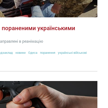
а пораненими українськими
направлені в реанімацію
едзаклад
новини
Одеса
поранення
українські військові