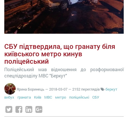
СБУ підтвердила, що гранату біля
київського метро кинув
поліцейський
Поліцейський мав відношення до розформованої
спецпідрозділу МВС "Беркут"
Ярина Боринець
—
2018-03-07
— 2152 переглядів
беркут
вибух
граната
Київ
МВС
метро
поліцейські
СБУ