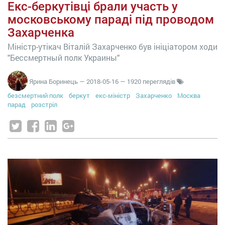
Екс-беркутівці брали участь у
московському параді під проводом
Захарченка
Міністр-утікач Віталій Захарченко був ініціатором ходи
"Бессмертный полк Украины"
Ярина Боринець
—
2018-05-16
— 1920 переглядів
безсмертний полк
беркут
екс-міністр
Захарченко
Москва
парад
розстріл