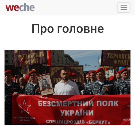
Упра
пере
Про головне