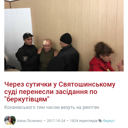
Через сутички у Святошинському
суді перенесли засідання по
"беркутівцям"
Коханівського тим часом везуть на рентген
Аліна Лісненко
—
2017-10-24
— 1824 переглядів
беркут