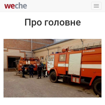
Упра
пере
Про головне