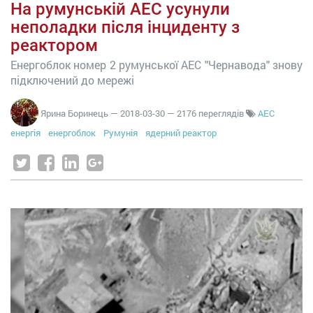
На румунській АЕС усунули
неполадки після інциденту з
реактором
Енергоблок номер 2 румунської АЕС "Чернавода" знову
підключений до мережі
Ярина Боринець
—
2018-03-30
— 2176 переглядів
АЕС
енергія
енергоблок
Румунія
ядерний реактор