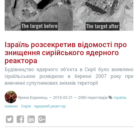
Ізраїль розсекретив відомості про
знищення сирійського ядерного
реактора
Будівництво ядерного об'єкта в Сирії було виявлено
ізраїльською розвідкою в березні 2007 року при
вивченні супутникових знімків території
Ярина Боринець
—
2018-03-21
— 2080 переглядів
Ізраїль
новини
Сирія
ядерний реактор