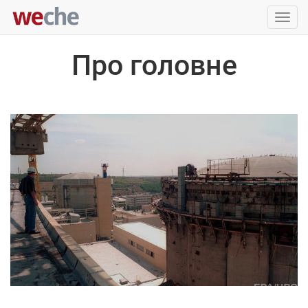
Упра
пере
Про головне