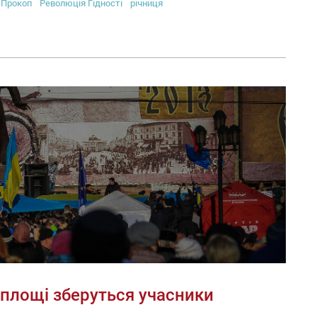
Прокоп
Революція Гідності
річниця
 площі зберуться учасники