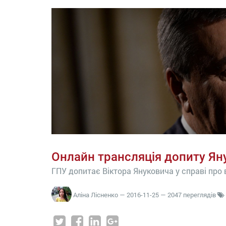
Онлайн трансляція допиту Ян
ГПУ допитає Віктора Януковича у справі про
Аліна Лісненко
—
2016-11-25
— 2047 переглядів