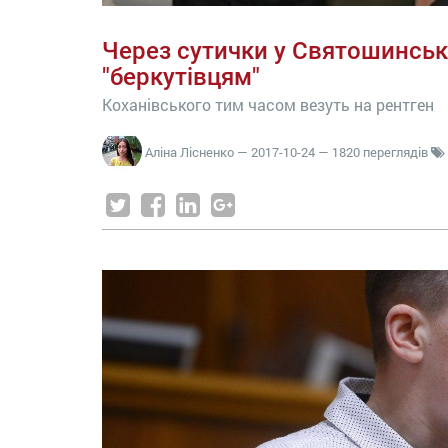
Через сутички у Святошинськ
"беркутівцям"
Коханівського тим часом везуть на рентген
Аліна Лісненко
—
2017-10-24
— 1820 переглядів