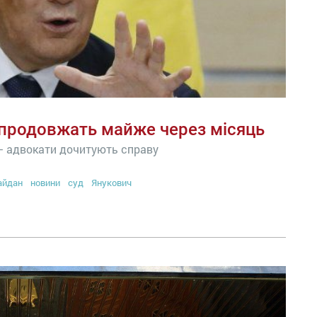
 продовжать майже через місяць
— адвокати дочитують справу
айдан
новини
суд
Янукович