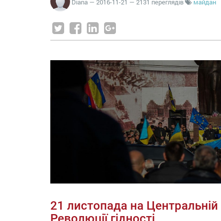
Diana
—
2016-11-21
— 2131 переглядів
майдан
21 листопада на Центральній
Революції гідності