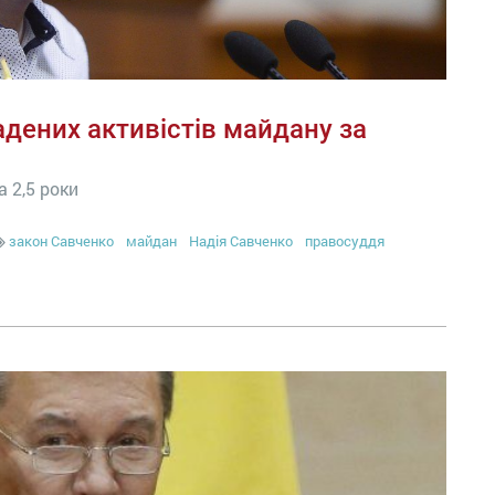
дених активістів майдану за
а 2,5 роки
закон Савченко
майдан
Надія Савченко
правосуддя