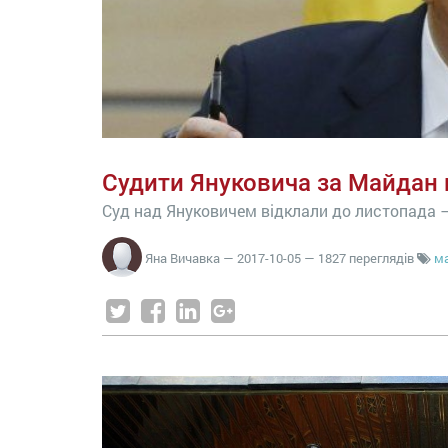
Судити Януковича за Майдан
Суд над Януковичем відклали до листопада 
Яна Вичавка
—
2017-10-05
— 1827 переглядів
м