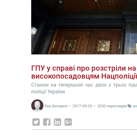
ГПУ у справі про розстріли н
високопосадовцям Нацполіці
Станом на теперішній час двоє з трьох під
поліції України
Яна Вичавка
—
2017-09-29
— 2030 переглядів
ви