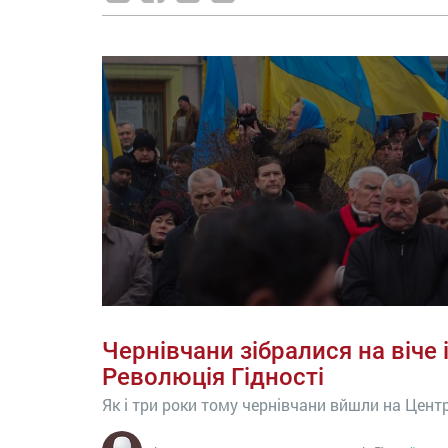
Чернівчани зібралися на віче 
Революція Гідності
Як і три роки тому чернівчани вйшли на Цен