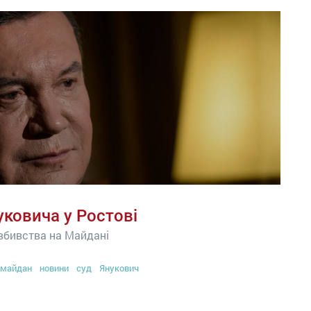
уковича у Ростові
 вбивства на Майдані
майдан
новини
суд
Янукович