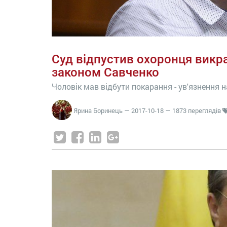
Суд відпустив охоронця викра
законом Савченко
Чоловік мав відбути покарання - ув'язнення н
Ярина Боринець
—
2017-10-18
— 1873 переглядів