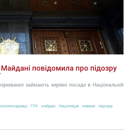
а Майдані повідомила про підозру
ї
озрюваних займають керівні посади в Національній
сокопосадовці
ГПУ
майдан
Нацполіція
новини
підозра