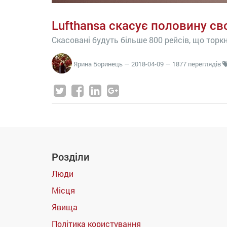
Lufthansa скасує половину сво
Скасовані будуть більше 800 рейсів, що торк
Ярина Боринець
—
2018-04-09
— 1877 переглядів
Розділи
Люди
Місця
Явища
Політика користування