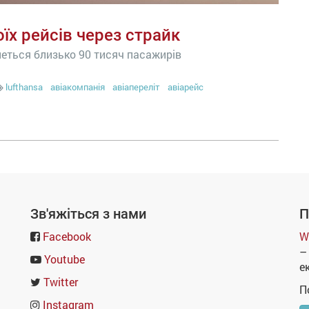
їх рейсів через страйк
неться близько 90 тисяч пасажирів
lufthansa
авіакомпанія
авіапереліт
авіарейс
Зв'яжіться з нами
П
Facebook
W
–
Youtube
е
Twitter
П
Instagram