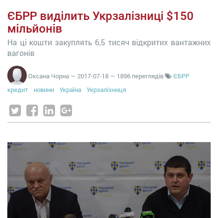
ЄБРР виділить Укрзалізниці $150
мільйонів
На ці кошти закуплять 6,5 тисяч відкритих вантажних
вагонів
Оксана Чорна
—
2017-07-18
— 1896 переглядів
ЄБРР
кредит
новини
Україна
Укрзалізниця