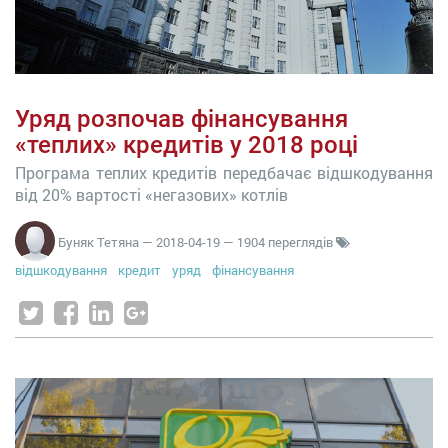
Уряд розпочав фінансування
«теплих» кредитів у 2018 році
Програма теплих кредитів передбачає відшкодування
від 20% вартості «негазових» котлів
Буняк Тетяна
—
2018-04-19
— 1904 переглядів
відшкодування
кредит
уряд
фінансування