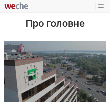
Упра
пере
Про головне