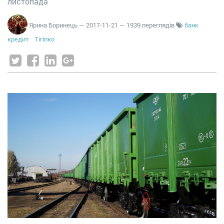
листопада
Ярина Боринець
—
2017-11-21
— 1939 переглядів
банк
кредит
Тігіпко