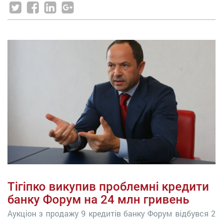
Тігіпко викупив проблемні кредити
банку Форум на 24 млн гривень
Аукціон з продажу 9 кредитів банку Форум відбувся 2