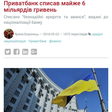
Приватбанк списав майже 6
мільярдів гривень
Списано "безнадійні кредити та аванси", видані до
націоналізації банку
Ярина Боринець
—
2018-05-02
— 1875 переглядів
кредит
націоналізація
Приватбанк
фінанси