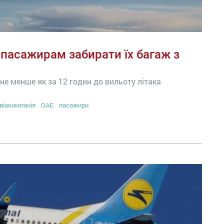
 пасажирам забирати їх багаж з
е менше як за 12 годин до вильоту літака
віакомпанія
ОАЕ
пасажири