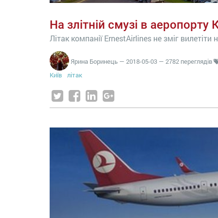
На злітній смузі в аеропорту 
Літак компанії ErnestAirlines не зміг вилетіти 
Ярина Боринець
—
2018-05-03
— 2782 переглядів
Київ
літак