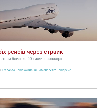
їх рейсів через страйк
неться близько 90 тисяч пасажирів
lufthansa
авіакомпанія
авіапереліт
авіарейс