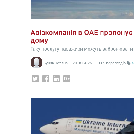
Авіакомпанія в ОАЕ пропонує
дому
Таку послугу пасажири можуть забронювати н
Буняк Тетяна
—
2018-04-25
— 1862 переглядів
а