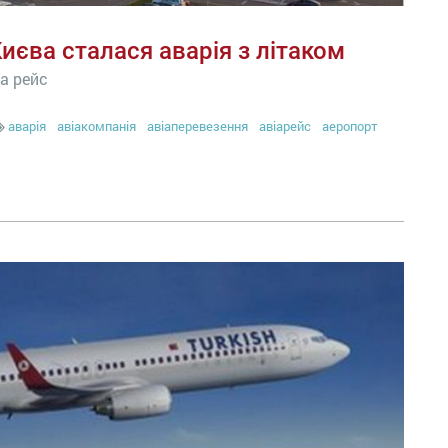
Києва сталася аварія з літаком
на рейс
аварія
авіакомпанія
авіаперевезення
авіарейс
аеропорт