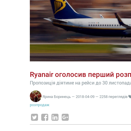
Ryanair оголосив перший розп
Пропозиція діятиме на рейси до 30 листопад
Ярина Боринець
—
2018-04-09
— 2258 переглядів
розпродаж