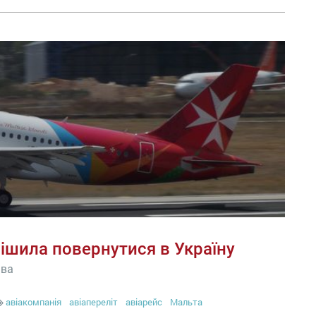
ішила повернутися в Україну
єва
авіакомпанія
авіапереліт
авіарейс
Мальта