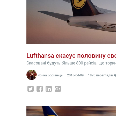
Lufthansa скасує половину сво
Скасовані будуть більше 800 рейсів, що торк
Ярина Боринець
—
2018-04-09
— 1876 переглядів