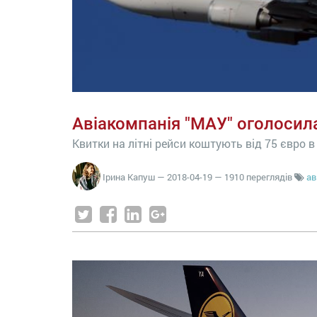
Авіакомпанія "МАУ" оголосил
Квитки на літні рейси коштують від 75 євро 
Ірина Капуш
—
2018-04-19
— 1910 переглядів
ав