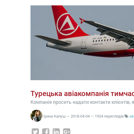
Турецька авіакомпанія тимча
Компанія просить надати контакти клієнтів, я
Ірина Капуш
—
2018-04-04
— 1934 переглядів
ав