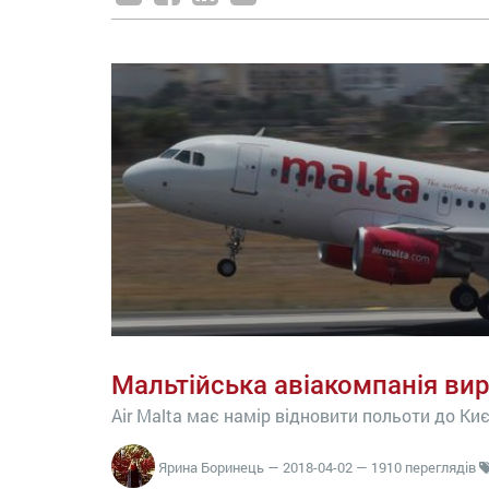
Мальтійська авіакомпанія вир
Air Malta має намір відновити польоти до Ки
Ярина Боринець
—
2018-04-02
— 1910 переглядів