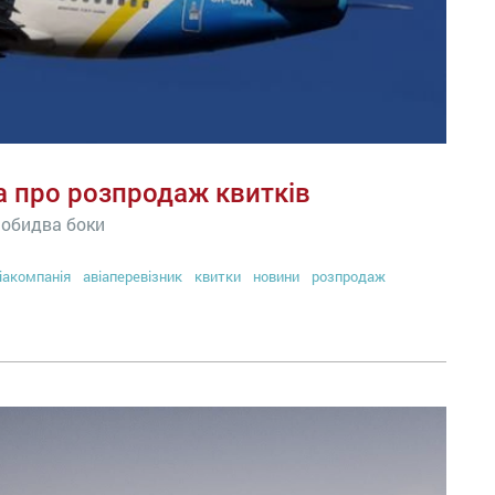
а про розпродаж квитків
в обидва боки
іакомпанія
авіаперевізник
квитки
новини
розпродаж