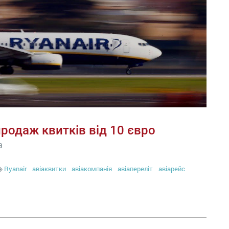
родаж квитків від 10 євро
а
Ryanair
авіаквитки
авіакомпанія
авіапереліт
авіарейс