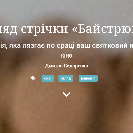
ляд стрічки «Байстрю
я, яка лязгає по сраці ваш святковий 
КІНО
Дмитро Сидоренко
кіно
огляд
рецензія