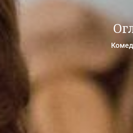
Ог
Комеді