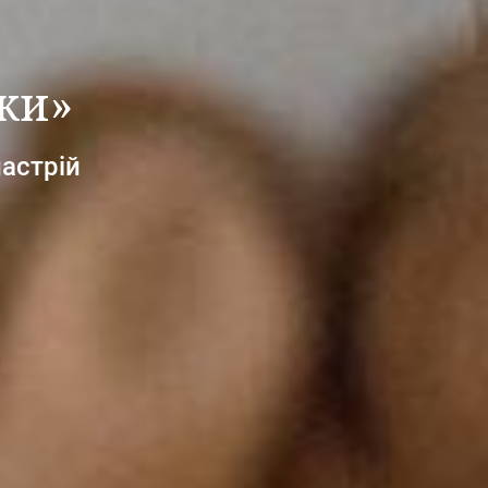
ки»
настрій