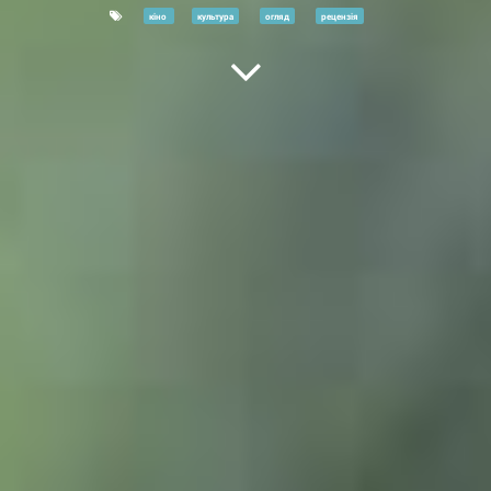
кіно
культура
огляд
рецензія