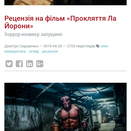
Рецензія на фільм «Прокляття Ла
Йорони»
Хоррор-конвеєр запущено
Дмитро Сидоренко
—
2019-04-20
— 2703 переглядів
кіно
кінокритика
огляд
рецензія