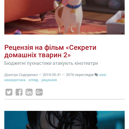
Рецензія на фільм «Секрети
домашніх тварин 2»
Бюджетні пухнастики атакують кінотеатри
Дмитро Сидоренко
—
2019-05-31
— 3076 переглядів
кіно
кінокритика
огляд
рецензія