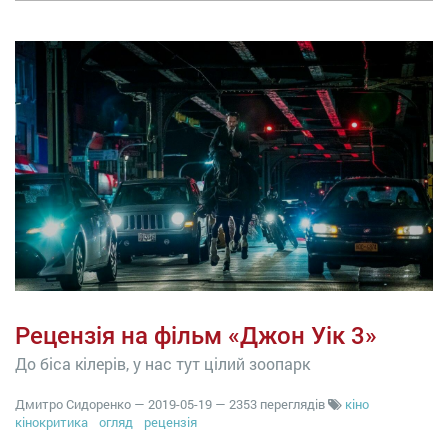
Рецензія на фільм «Джон Уік 3»
До біса кілерів, у нас тут цілий зоопарк
Дмитро Сидоренко
—
2019-05-19
— 2353 переглядів
кіно
кінокритика
огляд
рецензія