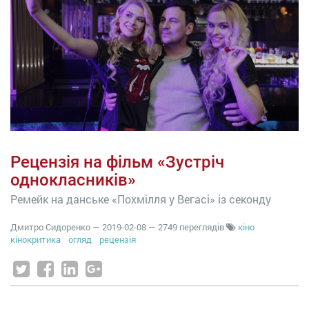
Рецензія на фільм «Зустріч
однокласників»
Ремейк на данське «Похмілля у Вегасі» із секонду
Дмитро Сидоренко
—
2019-02-08
— 2749 переглядів
кіно
кінокритика
огляд
рецензія