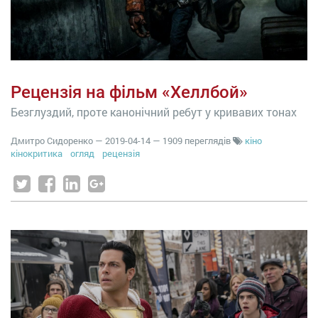
Рецензія на фільм «Хеллбой»
Безглуздий, проте канонічний ребут у кривавих тонах
Дмитро Сидоренко
—
2019-04-14
— 1909 переглядів
кіно
кінокритика
огляд
рецензія