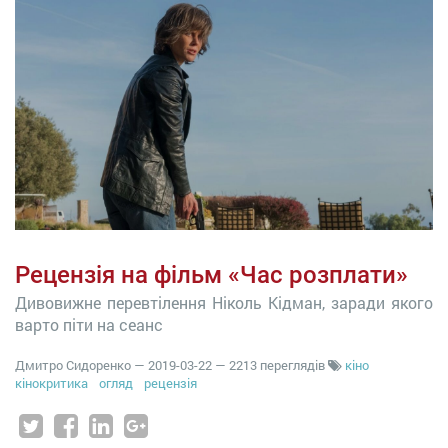
Рецензія на фільм «Час розплати»
Дивовижне перевтілення Ніколь Кідман, заради якого
варто піти на сеанс
Дмитро Сидоренко
—
2019-03-22
— 2213 переглядів
кіно
кінокритика
огляд
рецензія