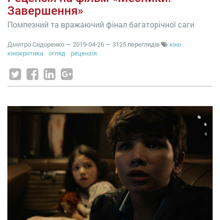
Завершення»
Помпезний та вражаючий фінал багаторічної саги
Дмитро Сидоренко
—
2019-04-26
— 3125 переглядів
кіно
кінокритика
огляд
рецензія