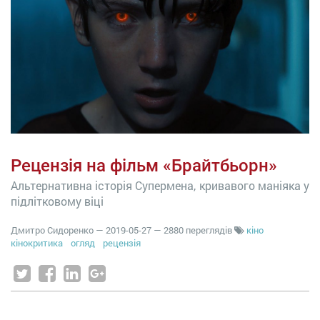
Рецензія на фільм «Брайтбьорн»
Альтернативна історія Супермена, кривавого маніяка у
підлітковому віці
Дмитро Сидоренко
—
2019-05-27
— 2880 переглядів
кіно
кінокритика
огляд
рецензія