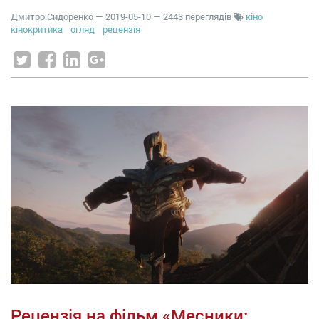
Дмитро Сидоренко
—
2019-05-10
— 2443 переглядів
кіно
кінокритика
огляд
рецензія
Рецензія на фільм «Месники: