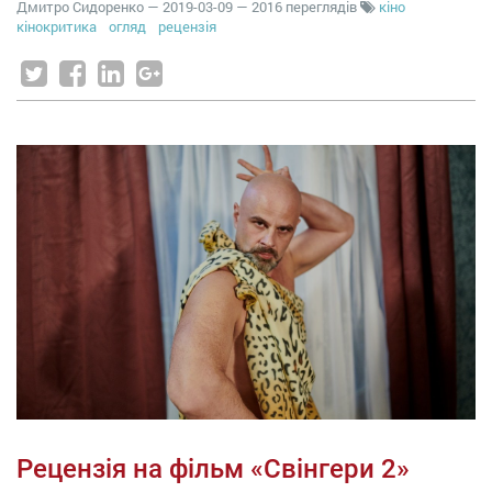
Дмитро Сидоренко
—
2019-03-09
— 2016 переглядів
кіно
кінокритика
огляд
рецензія
Рецензія на фільм «Свінгери 2»