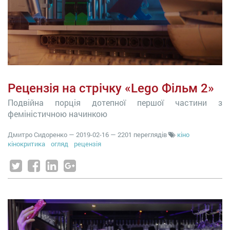
Рецензія на стрічку «Lego Фільм 2»
Подвійна порція дотепної першої частини з
феміністичною начинкою
Дмитро Сидоренко
—
2019-02-16
— 2201 переглядів
кіно
кінокритика
огляд
рецензія