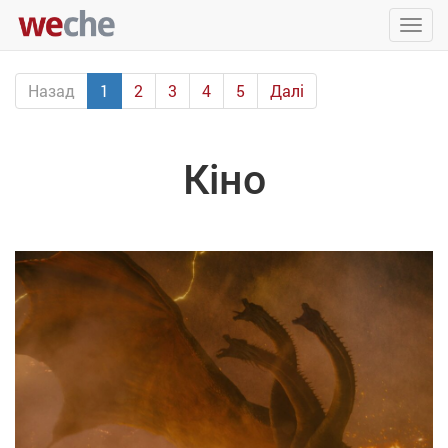
Упра
пере
Назад
1
2
3
4
5
Далі
Кіно