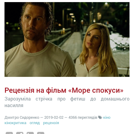
Рецензія на фільм «Море спокуси»
Зарозуміла стрічка про фетиш до домашнього
насилля
Дмитро Сидоренко
—
2019-02-02
— 4366 переглядів
кіно
кінокритика
огляд
рецензія