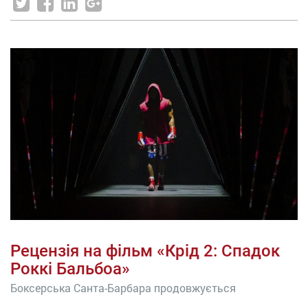
Рецензія на фільм «Крід 2: Спадок
Роккі Бальбоа»
Боксерська Санта-Барбара продовжується