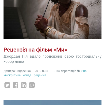
Рецензія на фільм «Ми»
Джордан Піл вдало продовжив свою гостроціальну
хорор-лінію
Дмитро Сидоренко
—
2019-03-31
— 3187 переглядів
кіно
кінокритика
огляд
рецензія