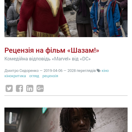
Рецензія на фільм «Шазам!»
Комедійна відповідь «Marvel» від «DC»
Дмитро Сидоренко
—
2019-04-06
— 2028 переглядів
кіно
кінокритика
огляд
рецензія