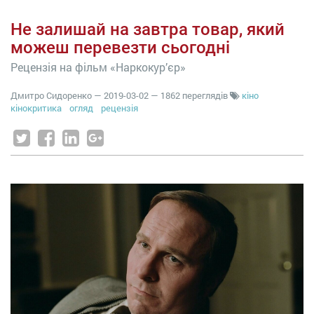
Не залишай на завтра товар, який
можеш перевезти сьогодні
Рецензія на фільм «Наркокур’єр»
Дмитро Сидоренко
—
2019-03-02
— 1862 переглядів
кіно
кінокритика
огляд
рецензія