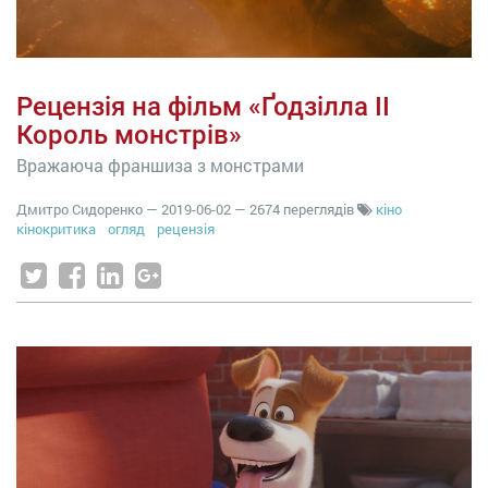
Рецензія на фільм «Ґодзілла ІІ
Король монстрів»
Вражаюча франшиза з монстрами
Дмитро Сидоренко
—
2019-06-02
— 2674 переглядів
кіно
кінокритика
огляд
рецензія