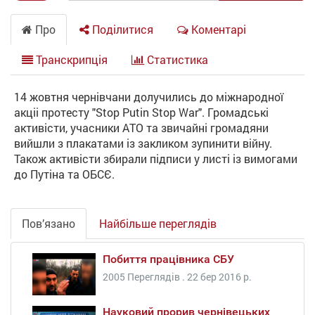
Про
Поділитися
Коментарі
Транскрипція
Статистика
14 жовтня чернівчани долучились до міжнародної
акціі протесту "Stop Putin Stop War". Громадські
активісти, учасники АТО та звичайні громадяни
вийшли з плакатами із закликом зупинити війну.
Також активісти збирали підписи у листі із вимогами
до Путіна та ОБСЄ.
Пов’язано
Найбільше переглядів
Побиття працівника СБУ
2005 Переглядів .
22 бер 2016 р.
Науковий прорив чернівецьких