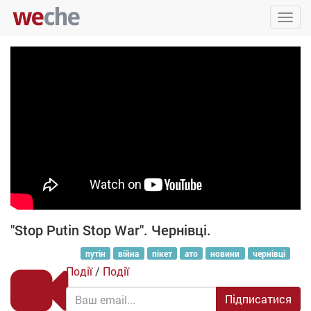
Упра
пере
"Stop Putin Stop War". Чернівці.
путін
війна
пікет
ато
новини
чернівці
Події
/
Події
Підписатися