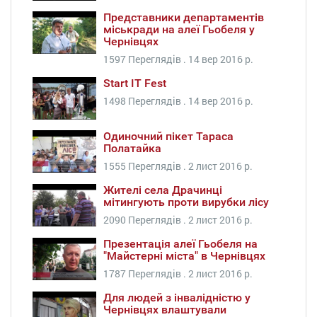
Представники департаментів
міськради на алеї Гьобеля у
Чернівцях
1597 Переглядів .
14 вер 2016 р.
Start IT Fest
1498 Переглядів .
14 вер 2016 р.
Одиночний пікет Тараса
Полатайка
1555 Переглядів .
2 лист 2016 р.
Жителі села Драчинці
мітингують проти вирубки лісу
2090 Переглядів .
2 лист 2016 р.
Презентація алеї Гьобеля на
"Майстерні міста" в Чернівцях
1787 Переглядів .
2 лист 2016 р.
Для людей з інвалідністю у
Чернівцях влаштували