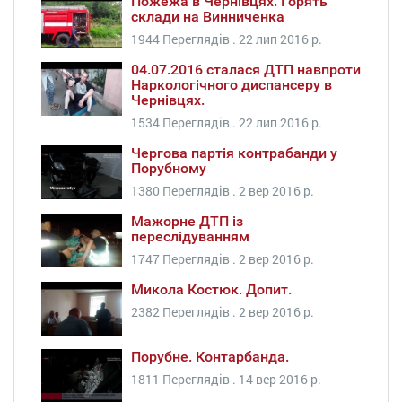
Пожежа в Чернівцях. Горять
склади на Винниченка
1944 Переглядів .
22 лип 2016 р.
04.07.2016 сталася ДТП навпроти
Наркологічного диспансеру в
Чернівцях.
1534 Переглядів .
22 лип 2016 р.
Чергова партія контрабанди у
Порубному
1380 Переглядів .
2 вер 2016 р.
Мажорне ДТП із
переслідуванням
1747 Переглядів .
2 вер 2016 р.
Микола Костюк. Допит.
2382 Переглядів .
2 вер 2016 р.
Порубне. Контарбанда.
1811 Переглядів .
14 вер 2016 р.