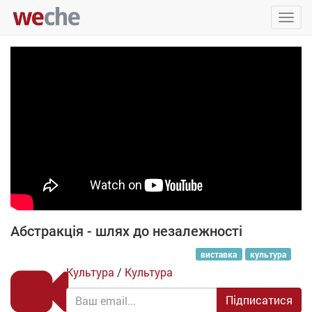
Упра
пере
Абстракція - шлях до незалежності
виставка
культура
Культура
/
Культура
Підписатися