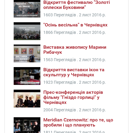
Відкриття фестивалю "Золоті
оплески Буковини"
1603 Переглядів .
2 лист 2016 р.
"Осінь весільна" в Чернівцях
1866 Переглядів .
2 лист 2016 р.
Виставка живопису Марини
Рибачук
1563 Переглядів .
2 лист 2016 р.
Відкриття виставки ікон та
скульптур у Чернівцях
1923 Переглядів .
2 лист 2016 р.
Прес-конференція акторів
фільму "Гніздо горлиці" у
Чернівцях
2004 Переглядів .
2 лист 2016 р.
Meridian Czernowitz: про те, що
зробили і що планують
1811 Переглядів .
2 лист 2016 р.