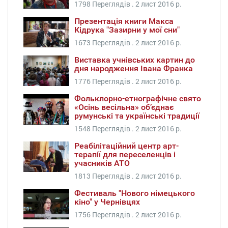
1798 Переглядів .
2 лист 2016 р.
Презентація книги Макса
Кідрука "Зазирни у мої сни"
1673 Переглядів .
2 лист 2016 р.
Виставка учнівських картин до
дня народження Івана Франка
1776 Переглядів .
2 лист 2016 р.
Фольклорно-етнографічне свято
«Осінь весільна» об’єднає
румунські та українські традиції
1548 Переглядів .
2 лист 2016 р.
Реабілітаційний центр арт-
терапії для переселенців і
учасників АТО
1813 Переглядів .
2 лист 2016 р.
Фестиваль "Нового німецького
кіно" у Чернівцях
1756 Переглядів .
2 лист 2016 р.