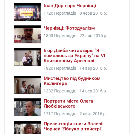
Іван Дорн про Чернівці
1720 Переглядів .
8 черв 2016 р.
Чернівці: Фотодуалізм
1893 Переглядів .
22 лип 2016 р.
Ігор Дзиба читає вірш "Я
помолюсь за Україну" на VI
Книжковому Арсеналі
1920 Переглядів .
14 вер 2016 р.
Мистецтво під будинком
Кіслінгера
1332 Переглядів .
14 вер 2016 р.
Портрети міста Олега
Любківського
1717 Переглядів .
2 лист 2016 р.
Презентація книги Валерії
Чорней "Яблуко в тайстрі"