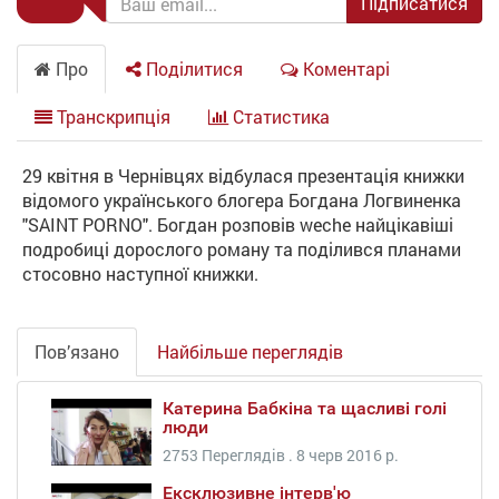
Підписатися
Про
Поділитися
Коментарі
Транскрипція
Статистика
29 квітня в Чернівцях відбулася презентація книжки
відомого українського блогера Богдана Логвиненка
"SAINT PORNO". Богдан розповів weche найцікавіші
подробиці дорослого роману та поділився планами
стосовно наступної книжки.
Пов’язано
Найбільше переглядів
Катерина Бабкіна та щасливі голі
люди
2753 Переглядів .
8 черв 2016 р.
Ексклюзивне інтерв'ю