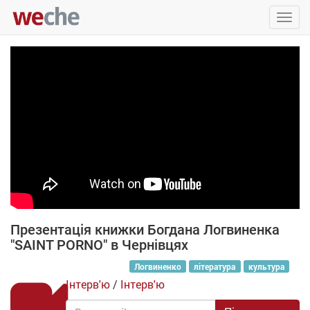
Упра
пере
Презентація книжки Богдана Логвиненка
"SAINT PORNO" в Чернівцях
Логвиненко
література
культура
Інтерв'ю
/
Інтерв'ю