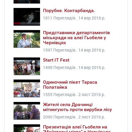
Порубне. Контарбанда.
1811 Переглядів .
14 вер 2016 р.
Представники департаментів
міськради на алеї Гьобеля у
Чернівцях
1597 Переглядів .
14 вер 2016 р.
Start IT Fest
1498 Переглядів .
14 вер 2016 р.
Одиночний пікет Тараса
Полатайка
1555 Переглядів .
2 лист 2016 р.
Жителі села Драчинці
мітингують проти вирубки лісу
2090 Переглядів .
2 лист 2016 р.
Презентація алеї Гьобеля на
"Майстерні міста" в Чернівцях