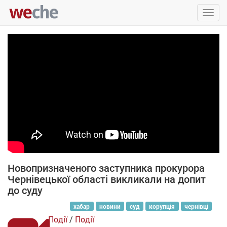
Упра
пере
Новопризначеного заступника прокурора
Чернівецької області викликали на допит
до суду
хабар
новини
суд
корупція
чернівці
Події
/
Події