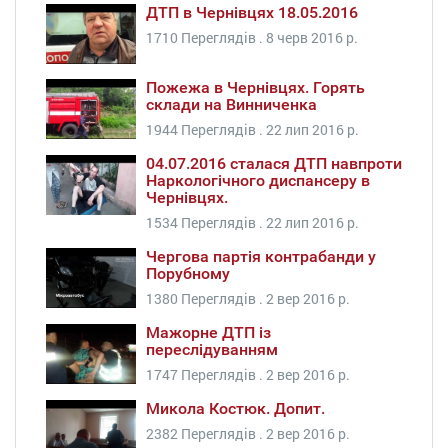
ДТП в Чернівцях 18.05.2016
1710 Переглядів .
8 черв 2016 р.
Пожежа в Чернівцях. Горять
склади на Винниченка
1944 Переглядів .
22 лип 2016 р.
04.07.2016 сталася ДТП навпроти
Наркологічного диспансеру в
Чернівцях.
1534 Переглядів .
22 лип 2016 р.
Чергова партія контрабанди у
Порубному
1380 Переглядів .
2 вер 2016 р.
Мажорне ДТП із
переслідуванням
1747 Переглядів .
2 вер 2016 р.
Микола Костюк. Допит.
2382 Переглядів .
2 вер 2016 р.