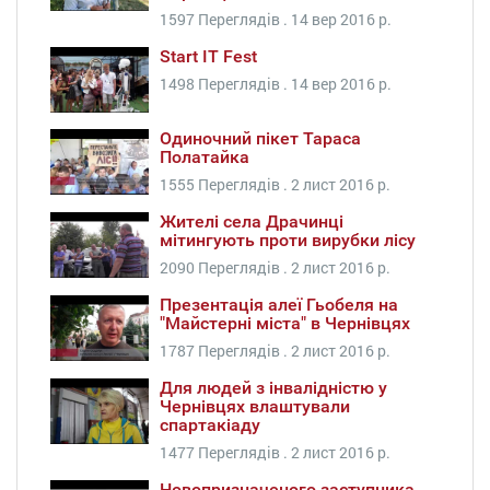
1597 Переглядів .
14 вер 2016 р.
Start IT Fest
1498 Переглядів .
14 вер 2016 р.
Одиночний пікет Тараса
Полатайка
1555 Переглядів .
2 лист 2016 р.
Жителі села Драчинці
мітингують проти вирубки лісу
2090 Переглядів .
2 лист 2016 р.
Презентація алеї Гьобеля на
"Майстерні міста" в Чернівцях
1787 Переглядів .
2 лист 2016 р.
Для людей з інвалідністю у
Чернівцях влаштували
спартакіаду
1477 Переглядів .
2 лист 2016 р.
Новопризначеного заступника