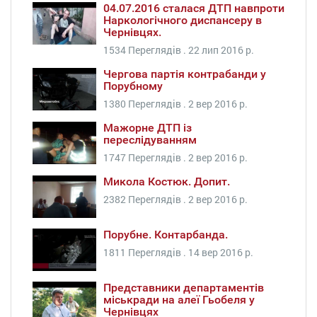
04.07.2016 сталася ДТП навпроти
Наркологічного диспансеру в
Чернівцях.
1534 Переглядів .
22 лип 2016 р.
Чергова партія контрабанди у
Порубному
1380 Переглядів .
2 вер 2016 р.
Мажорне ДТП із
переслідуванням
1747 Переглядів .
2 вер 2016 р.
Микола Костюк. Допит.
2382 Переглядів .
2 вер 2016 р.
Порубне. Контарбанда.
1811 Переглядів .
14 вер 2016 р.
Представники департаментів
міськради на алеї Гьобеля у
Чернівцях