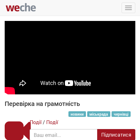
Упра
пере
Перевірка на грамотність
новини
міськрада
чернівці
Події
/
Події
Підписатися