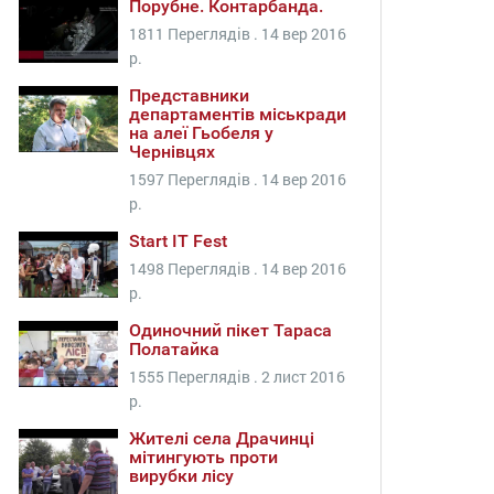
Порубне. Контарбанда.
1811 Переглядів .
14 вер 2016
р.
Представники
департаментів міськради
на алеї Гьобеля у
Чернівцях
1597 Переглядів .
14 вер 2016
р.
Start IT Fest
1498 Переглядів .
14 вер 2016
р.
Одиночний пікет Тараса
Полатайка
1555 Переглядів .
2 лист 2016
р.
Жителі села Драчинці
мітингують проти
вирубки лісу