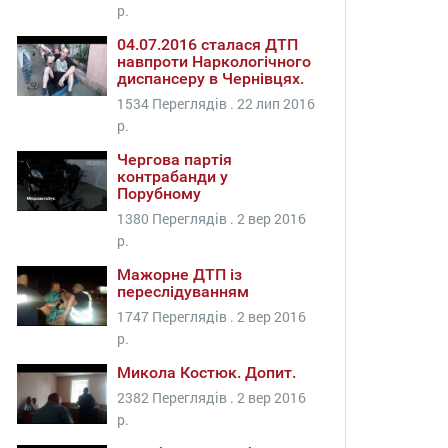
р.
04.07.2016 сталася ДТП
навпроти Наркологічного
диспансеру в Чернівцях.
1534 Переглядів .
22 лип 2016
р.
Чергова партія
контрабанди у
Порубному
1380 Переглядів .
2 вер 2016
р.
Мажорне ДТП із
переслідуванням
1747 Переглядів .
2 вер 2016
р.
Микола Костюк. Допит.
2382 Переглядів .
2 вер 2016
р.