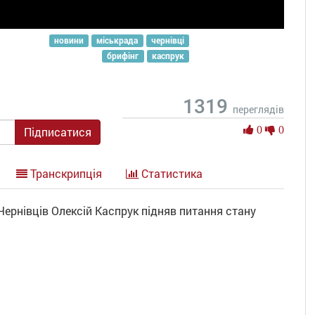
новини
міськрада
чернівці
брифінг
каспрук
1319
переглядів
0
0
0
Підписатися
Сподобалось
Транскрипція
Статистика
ернівців Олексій Каспрук підняв питання стану