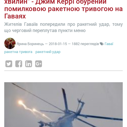
хвилин" - Джим Керрі обурений
помилковою ракетною тривогою на
Гаваях
Жителів Гаваїв попередили про ракетний удар, тому
що черговий переплутав пункти меню
Ярина Боринець
—
2018-01-15
— 1882 переглядів
Гаваї
ракетна тривога
ракетний удар