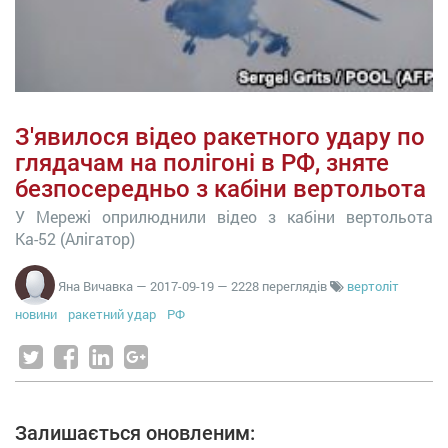
З'явилося відео ракетного удару по
глядачам на полігоні в РФ, зняте
безпосередньо з кабіни вертольота
У Мережі оприлюднили відео з кабіни вертольота
Ка-52 (Алігатор)
Яна Вичавка
—
2017-09-19
— 2228 переглядів
вертоліт
новини
ракетний удар
РФ
Залишається оновленим: