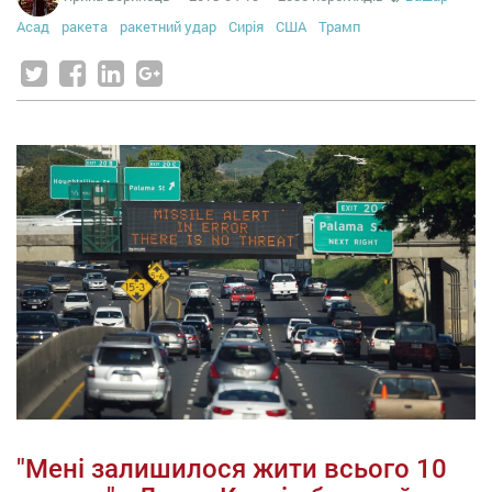
Асад
ракета
ракетний удар
Сирія
США
Трамп
"Мені залишилося жити всього 10