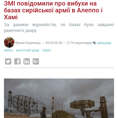
ЗМІ повідомили про вибухи на
базах сирійської армії в Алеппо і
Хамі
За даними журналістів, по базах було завдано
ракетного удару
Ярина Боринець
—
2018-04-30
— 2174 переглядів
авіаудар
вибух
ракетний удар
Сирія