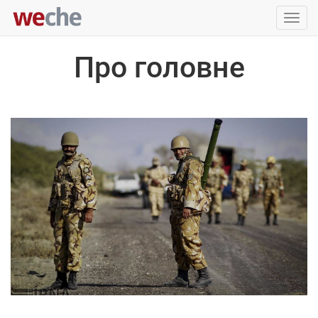
Упра
пере
Про головне