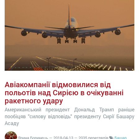
Авіакомпанії відмовилися від
польотів над Сирією в очікуванні
ракетного удару
Американський президент Дональд Трамп раніше
пообіцяв "силову відповідь" президенту Сирії Башару
Асаду
Ярина Боринець
—
2018-04-13
— 2035 переглядів
Башар