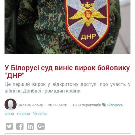
У Білорусі суд виніс вирок бойовику
"ДНР"
Це перший вирок у відкритому доступі про участь у
війні на Донбасі громадян країни
Оксана Чорна
—
2017-09-26
— 1839 переглядів
Білорусь
війна
новини
Україна