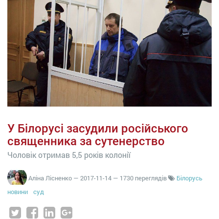
У Білорусі засудили російського
священника за сутенерство
Чоловік отримав 5,5 років колонії
Аліна Лісненко
—
2017-11-14
— 1730 переглядів
Білорусь
новини
суд