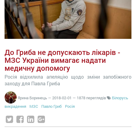
До Гриба не допускають лікарів -
МЗС України вимагає надати
медичну допомогу
Росія відхилила апеляцію щодо зміни запобіжного
заходу для Павла Гриба
Ярина Боринець
—
2018-02-01
— 1878 переглядів
Білорусь
викрадення
МЗС
Павло Гриб
Росія