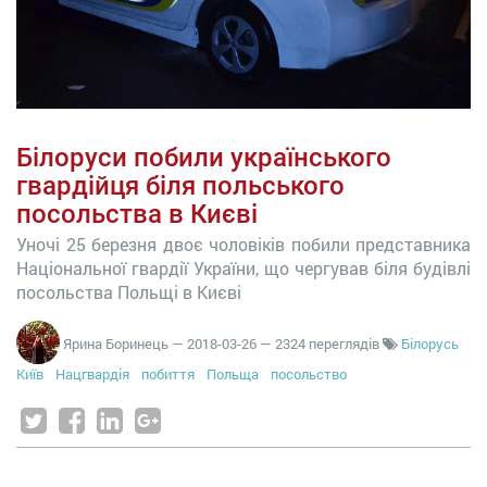
Білоруси побили українського
гвардійця біля польського
посольства в Києві
Уночі 25 березня двоє чоловіків побили представника
Національної гвардії України, що чергував біля будівлі
посольства Польщі в Києві
Ярина Боринець
—
2018-03-26
— 2324 переглядів
Білорусь
Київ
Нацгвардія
побиття
Польща
посольство