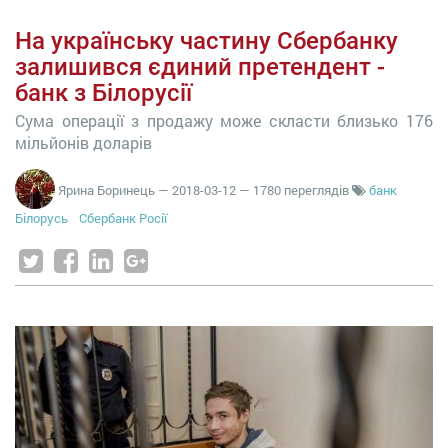
На українську частину Сбербанку
залишився єдиний претендент -
банк з Білорусії
Сума операції з продажу може скласти близько 176
мільйонів доларів
Ярина Боринець
—
2018-03-12
— 1780 переглядів
банк
Білорусь
Сбербанк Росії