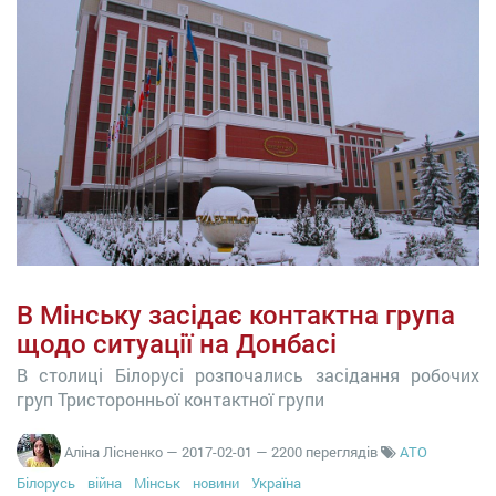
В Мінську засідає контактна група
щодо ситуації на Донбасі
В столиці Білорусі розпочались засідання робочих
груп Тристоронньої контактної групи
Аліна Лісненко
—
2017-02-01
— 2200 переглядів
АТО
Білорусь
війна
Мінськ
новини
Україна