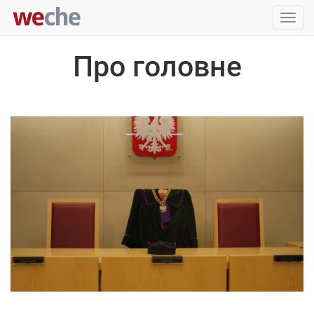
Упра
пере
Про головне