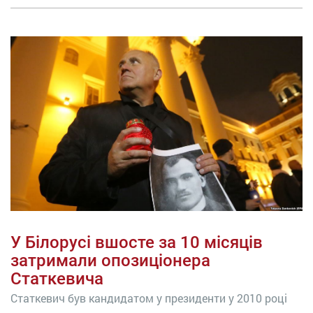
У Білорусі вшосте за 10 місяців
затримали опозиціонера
Статкевича
Статкевич був кандидатом у президенти у 2010 році