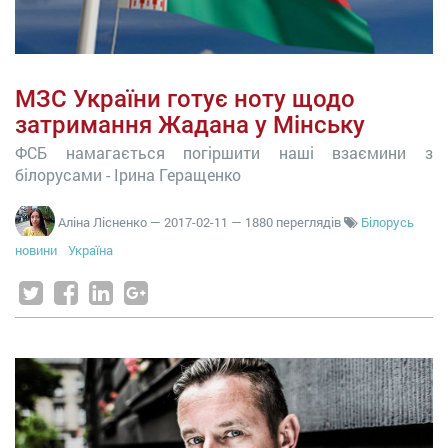
МЗС України готує ноту щодо
затримання Жадана у Мінську
ФСБ намагається погіршити наші взаємини з
білорусами - Ірина Геращенко
Аліна Лісненко
—
2017-02-11
— 1880 переглядів
Білорусь
новини
Україна