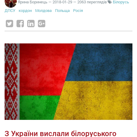
Ярина Боринець
—
2018-01-29
— 2063 переглядів
Білорусь
ДПСУ
кордон
Молдова
Польща
Росія
З України вислали білоруського