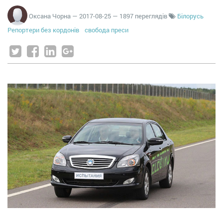
Оксана Чорна
—
2017-08-25
— 1897 переглядів
Білорусь
Репортери без кордонів
свобода преси