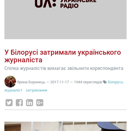
У Білорусі затримали українського
журналіста
Спілка журналістів вимагає звільнити кореспондента
Ярина Боринець
—
2017-11-17
— 1944 переглядів
Білорусь
журналіст
затримання