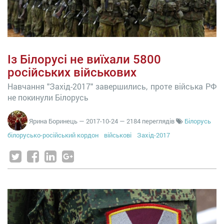
Із Білорусі не виїхали 5800
російських військових
Навчання "Захід-2017" завершились, проте війська РФ
не покинули Білорусь
Ярина Боринець
—
2017-10-24
— 2184 переглядів
Білорусь
білорусько-російський кордон
військові
Захід-2017