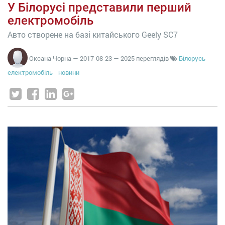
У Білорусі представили перший
електромобіль
Авто створене на базі китайського Geely SC7
Оксана Чорна
—
2017-08-23
— 2025 переглядів
Білорусь
електромобіль
новини