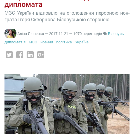
дипломата
МЗС України відповіло на оголошення персоною нон-
грата Ігоря Скворцова Білоруською стороною
Аліна Лісненко
—
2017-11-21
— 1970 переглядів
Білорусь
дипломатія
МЗС
новини
політика
Україна