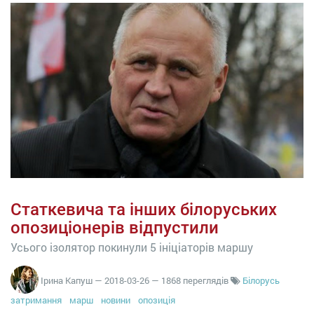
Статкевича та інших білоруських
опозиціонерів відпустили
Усього ізолятор покинули 5 ініціаторів маршу
Ірина Капуш
—
2018-03-26
— 1868 переглядів
Білорусь
затримання
марш
новини
опозиція