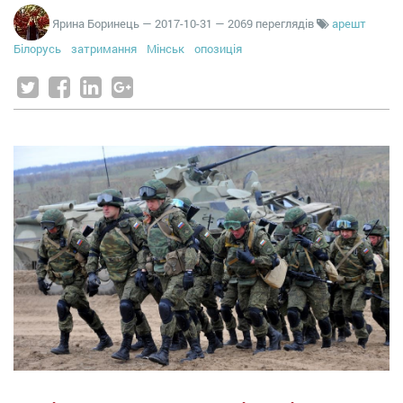
Ярина Боринець
—
2017-10-31
— 2069 переглядів
арешт
Білорусь
затримання
Мінськ
опозиція