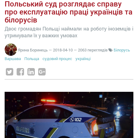
Польський суд розглядає справу
про експлуатацію праці українців та
білорусів
Двоє громадян Польщі наймали на роботу іноземців і
утримували їх у важких умовах
Ярина Боринець
—
2018-04-10
— 2063 переглядів
Білорусь
Варшава
Польща
судовий процес
українці