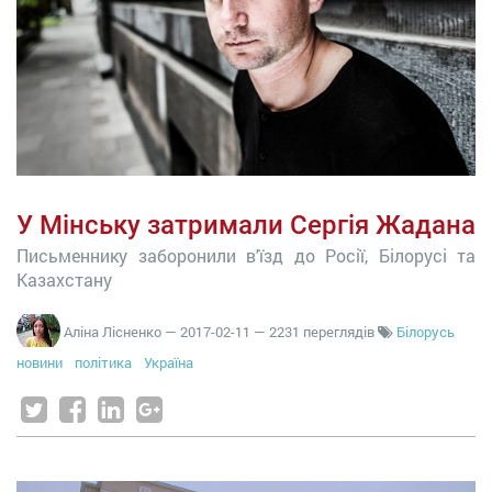
У Мінську затримали Сергія Жадана
Письменнику заборонили в'їзд до Росії, Білорусі та
Казахстану
Аліна Лісненко
—
2017-02-11
— 2231 переглядів
Білорусь
новини
політика
Україна