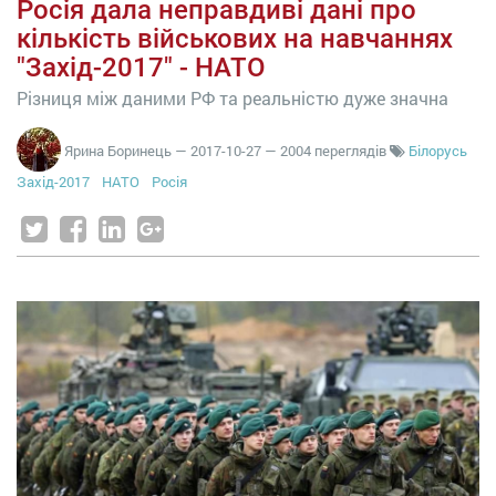
Росія дала неправдиві дані про
кількість військових на навчаннях
"Захід-2017" - НАТО
Різниця між даними РФ та реальністю дуже значна
Ярина Боринець
—
2017-10-27
— 2004 переглядів
Білорусь
Захід-2017
НАТО
Росія