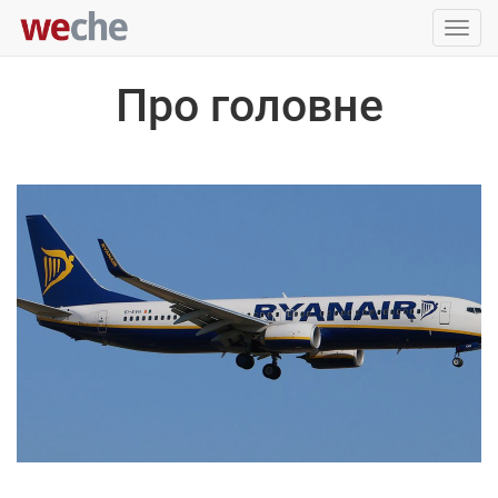
Упра
пере
Про головне