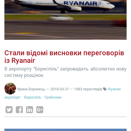
Стали відомі висновки переговорів
із Ryanair
В аеропорту "Бориспіль" запровадять абсолютно нову
систему розцінок
Ярина Боринець
—
2018-03-21
— 1983 переглядів
Ryanair
аеропорт
бориспіль
Гройсман