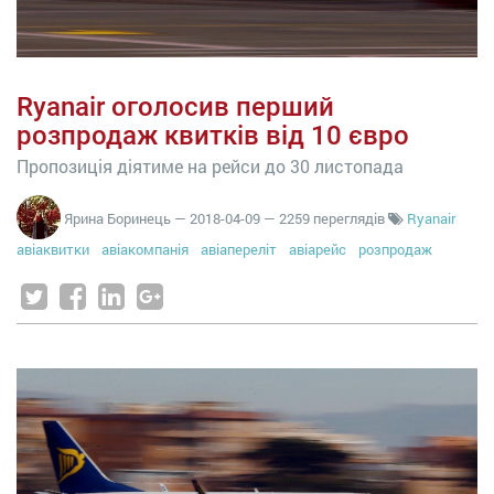
Ryanair оголосив перший
розпродаж квитків від 10 євро
Пропозиція діятиме на рейси до 30 листопада
Ярина Боринець
—
2018-04-09
— 2259 переглядів
Ryanair
авіаквитки
авіакомпанія
авіапереліт
авіарейс
розпродаж