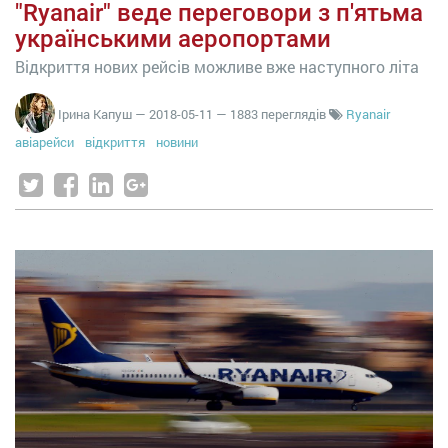
"Ryanair" веде переговори з п'ятьма
українськими аеропортами
Відкриття нових рейсів можливе вже наступного літа
Ірина Капуш
—
2018-05-11
— 1883 переглядів
Ryanair
авіарейси
відкриття
новини