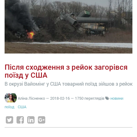
Після сходження з рейок загорівся
поїзд у США
В окрузі Вайомінг у США товарний поїзд зійшов з рейок
Аліна Лісненко
—
2018-02-16
— 1750 переглядів
новини
поїзд
США