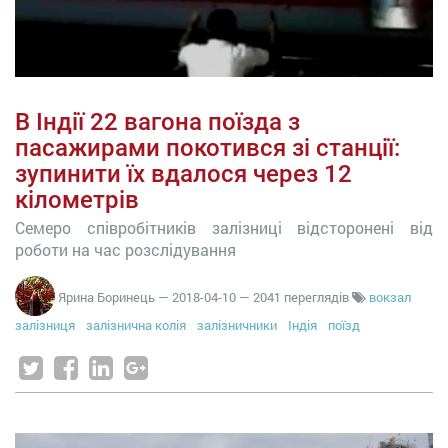
В Індії 22 вагона поїзда з
пасажирами покотився зі станції:
зупинити їх вдалося через 12
кілометрів
Семеро співробітників залізниці відсторонені від
роботи на час розслідування
Ярина Боринець
—
2018-04-10
— 2041 переглядів
вокзал
залізниця
залізнична колія
залізничники
Індія
поїзд