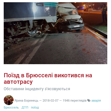
Поїзд в Брюсселі викотився на
автотрасу
Обставини інциденту з'ясовуються
Ярина Боринець
—
2018-02-07
— 1946 переглядів
аварія
Брюссель
ДТП
поїзд