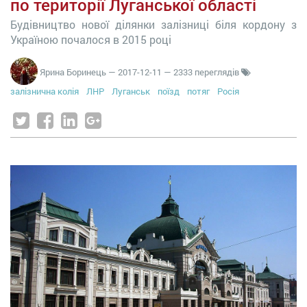
по території Луганської області
Будівництво нової ділянки залізниці біля кордону з
Україною почалося в 2015 році
Ярина Боринець
—
2017-12-11
— 2333 переглядів
залізнична колія
ЛНР
Луганськ
поїзд
потяг
Росія