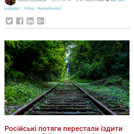
маршрут
поїзд
Укрзалізниця
Російські потяги перестали їздити