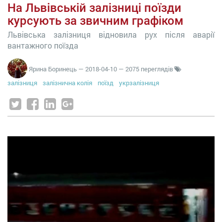
На Львівській залізниці поїзди
курсують за звичним графіком
Львівська залізниця відновила рух після аварії
вантажного поїзда
Ярина Боринець
—
2018-04-10
— 2075 переглядів
залізниця
залізнична колія
поїзд
укрзалізниця