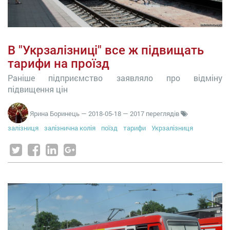
В "Укрзалізниці" все ж підвищать
тарифи на проїзд
Раніше підприємство заявляло про відміну
підвищення цін
Ярина Боринець
—
2018-05-18
— 2017 переглядів
залізниця
залізнична колія
поїзд
тарифи
Укрзалізниця