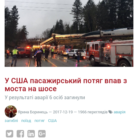
У США пасажирський потяг впав з
моста на шосе
У результаті аварії 6 осіб загинули
Ярина Боринець
—
2017-12-19
— 1966 переглядів
аварія
загиблі
поїзд
потяг
США