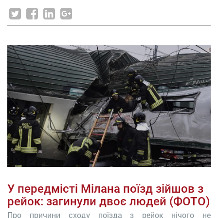
У передмісті Мілана поїзд зійшов з
рейок: загинули двоє людей (ФОТО)
Про причини сходу поїзда з рейок нічого не