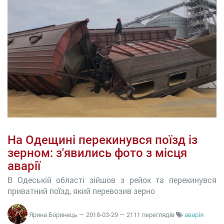
На Одещині перекинувся поїзд із
зерном: з'явились фото з місця
аварії
В Одеській області зійшов з рейок та перекинувся
приватний поїзд, який перевозив зерно
Ярина Боринець
—
2018-03-29
— 2111 переглядів
аварія