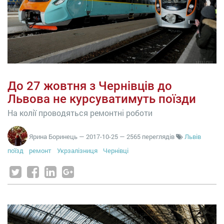
До 27 жовтня з Чернівців до
Львова не курсуватимуть поїзди
На колії проводяться ремонтні роботи
Ярина Боринець
—
2017-10-25
— 2565 переглядів
Львів
поїзд
ремонт
Укрзалізниця
Чернівці