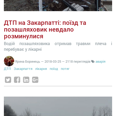
ДТП на Закарпатті: поїзд та
позашляховик невдало
розминулися
Водій позашляховика отримав травми плеча і
перебуває у лікарні
Ярина Боринець
—
2018-03-25
— 2118 переглядів
аварія
ДТП
Закарпаття
лікарня
поїзд
потяг