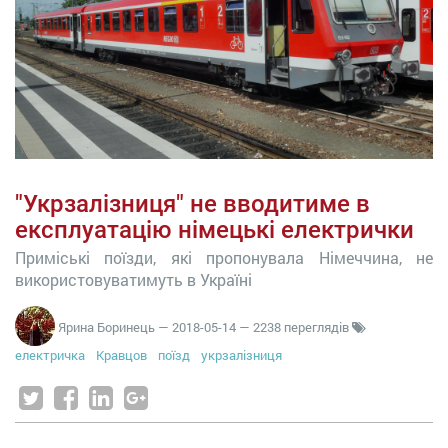
"Укрзалізниця" не вводитиме в
експлуатацію німецькі електрички
Приміські поїзди, які пропонувала Німеччина, не
використовуватимуть в Україні
Ярина Боринець
—
2018-05-14
— 2238 переглядів
електричка
Кравцов
поїзд
укрзалізниця