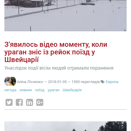
З'явилось відео моменту, коли
ураган зніс із рейок поїзд у
Швейцарії
Унаслідок події вісім людей отримали поранення
Аліна Лісненко
—
2018-01-05
— 1950 переглядів
Європа
негода
новини
поїзд
ураган
Швейцарія