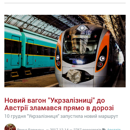
Новий вагон "Укрзалізниці" до
Австрії зламався прямо в дорозі
10 грудня "Укрзалізниця" запустила новий маршрут
Ярина Боринець
—
2017-12-14
— 2767 переглядів
Австрія