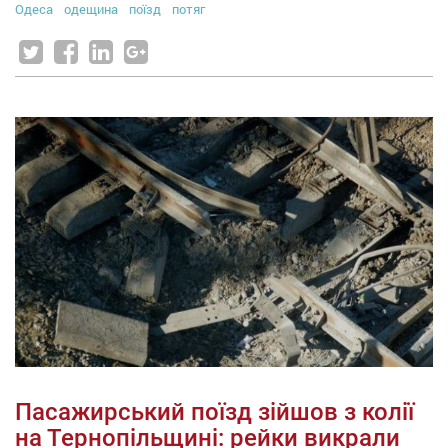
Одеса
одещина
поїзд
потяг
Пасажирський поїзд зійшов з колії
на Тернопільщині: рейки викрали