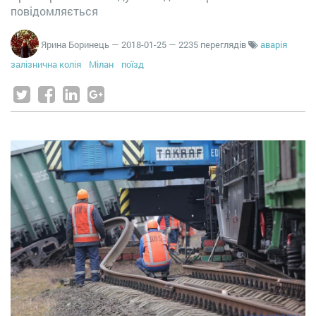
повідомляється
Ярина Боринець
—
2018-01-25
— 2235 переглядів
аварія
залізнична колія
Мілан
поїзд