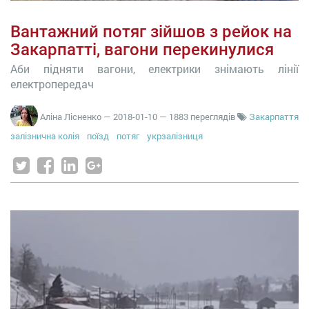
Вантажний потяг зійшов з рейок на
Закарпатті, вагони перекинулися
Аби підняти вагони, електрики знімають лінії
електропередач
Аліна Лісненко
—
2018-01-10
— 1883 переглядів
Закарпаття
залізнична колія
поїзд
потяг
укрзалізниця