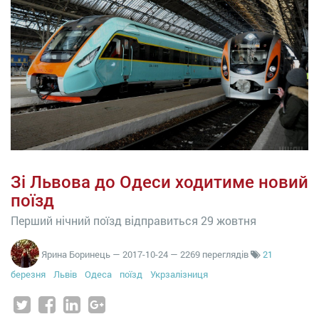
Зі Львова до Одеси ходитиме новий
поїзд
Перший нічний поїзд відправиться 29 жовтня
Ярина Боринець
—
2017-10-24
— 2269 переглядів
21
березня
Львів
Одеса
поїзд
Укрзалізниця