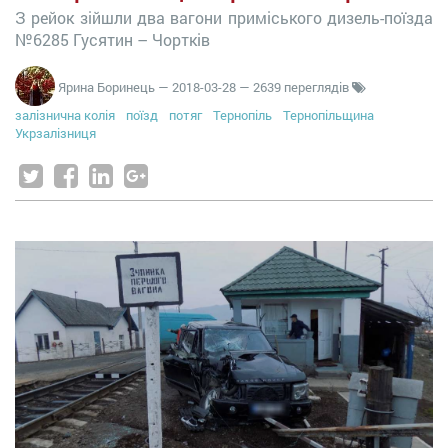
З рейок зійшли два вагони приміського дизель-поїзда
№6285 Гусятин – Чортків
Ярина Боринець
—
2018-03-28
— 2639 переглядів
залізнична колія
поїзд
потяг
Тернопіль
Тернопільщина
Укрзалізниця