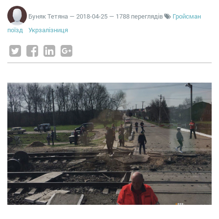
Буняк Тетяна
—
2018-04-25
— 1788 переглядів
Гройсман
поїзд
Укрзалізниця