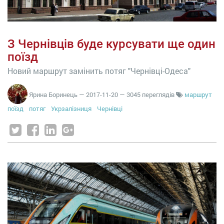
З Чернівців буде курсувати ще один
поїзд
Новий маршрут замінить потяг "Чернівці-Одеса"
Ярина Боринець
—
2017-11-20
— 3045 переглядів
маршрут
поїзд
потяг
Укрзалізниця
Чернівці