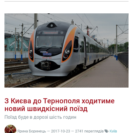
З Києва до Тернополя ходитиме
новий швидкісний поїзд
Поїзд буде в дорозі шість годин
Ярина Боринець
—
2017-10-23
— 2741 переглядів
Київ