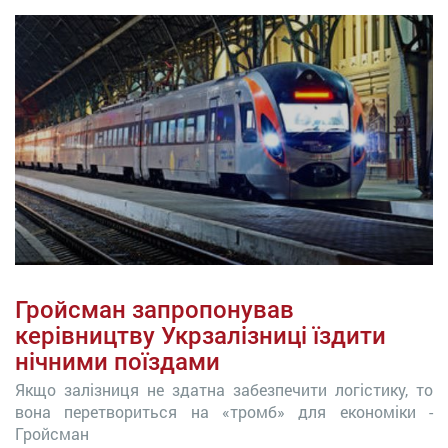
Гройсман запропонував
керівництву Укрзалізниці їздити
нічними поїздами
Якщо залізниця не здатна забезпечити логістику, то
вона перетвориться на «тромб» для економіки -
Гройсман