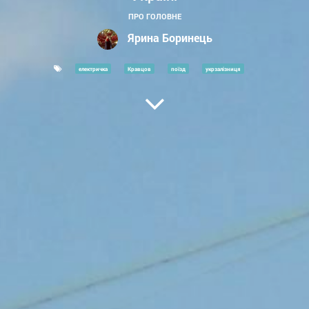
ПРО ГОЛОВНЕ
Ярина Боринець
електричка
Кравцов
поїзд
укрзалізниця