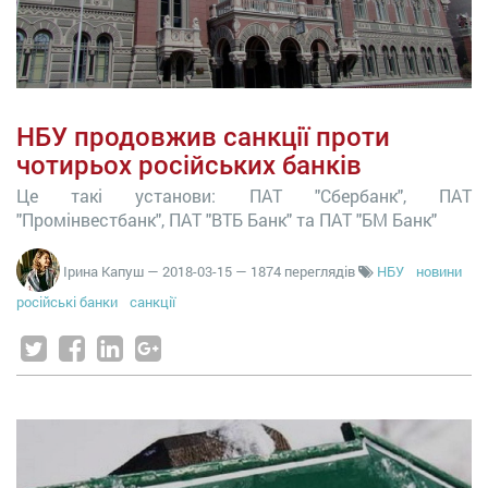
НБУ продовжив санкції проти
чотирьох російських банків
Це такі установи: ПАТ "Сбербанк", ПАТ
"Промінвестбанк", ПАТ "ВТБ Банк" та ПАТ "БМ Банк"
Ірина Капуш
—
2018-03-15
— 1874 переглядів
НБУ
новини
російські банки
санкції