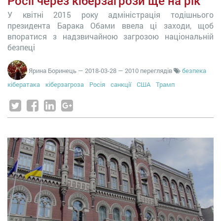
Росії через кіберзагрози ще на рік
У квітні 2015 року адміністрація тодішнього
президента Барака Обами ввела ці заходи, щоб
впоратися з надзвичайною загрозою національній
безпеці
Ярина Боринець
—
2018-03-28
— 2010 переглядів
безпека
кібератака
кіберзагроза
Росія
санкції
США
Трамп