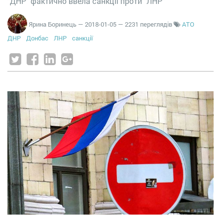
"ДНР" фактично ввела санкції проти "ЛНР"
Ярина Боринець
—
2018-01-05
— 2231 переглядів
АТО
ДНР
Донбас
ЛНР
санкції