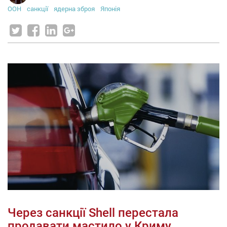
ООН
санкції
ядерна зброя
Японія
Через санкції Shell перестала
продавати мастило у Криму