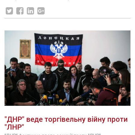
"ДНР" веде торгівельну війну проти
"ЛНР"