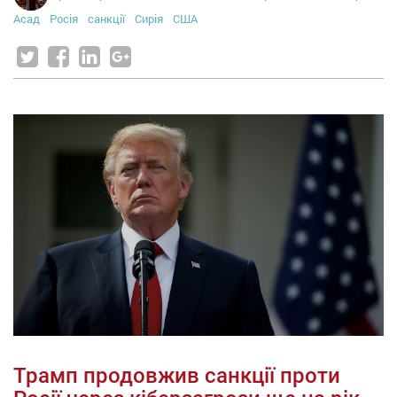
Асад
Росія
санкції
Сирія
США
Трамп продовжив санкції проти