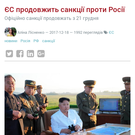
ЄС продовжить санкції проти Росії
Офіційно санкції продовжать з 21 грудня
Аліна Лісненко
—
2017-12-18
— 1992 переглядів
ЄС
новини
Росія
РФ
санкції