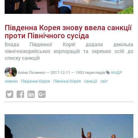
Південна Корея знову ввела санкції
проти Північного сусіда
Влада Південної Кореї додала декілька
північнокорейських корпорацій та окремих осіб до
списку санкцій
Аліна Лісненко
—
2017-12-11
— 1953 переглядів
КНДР
новини
Південна Корея
Північна Корея
санкції
світ