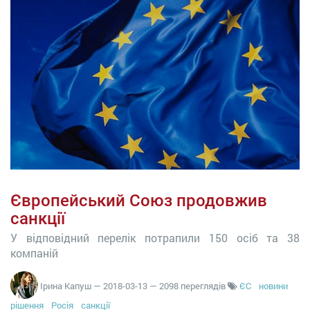
Європейський Союз продовжив
санкції
У відповідний перелік потрапили 150 осіб та 38
компаній
Ірина Капуш
—
2018-03-13
— 2098 переглядів
ЄС
новини
рішення
Росія
санкції