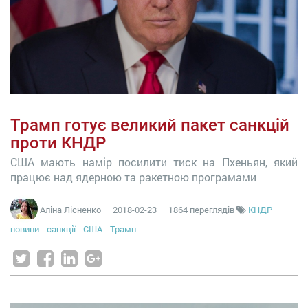
Трамп готує великий пакет санкцій
проти КНДР
США мають намір посилити тиск на Пхеньян, який
працює над ядерною та ракетною програмами
Аліна Лісненко
—
2018-02-23
— 1864 переглядів
КНДР
новини
санкції
США
Трамп