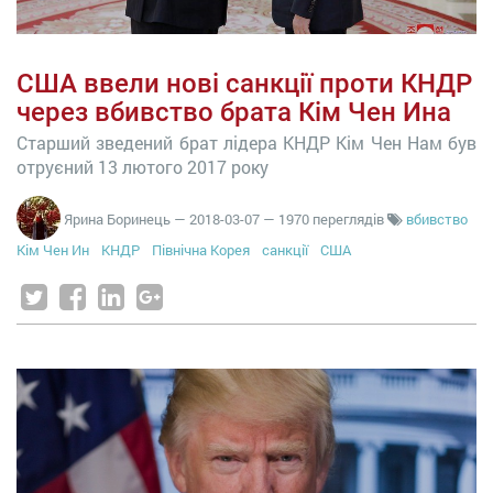
США ввели нові санкції проти КНДР
через вбивство брата Кім Чен Ина
Старший зведений брат лідера КНДР Кім Чен Нам був
отруєний 13 лютого 2017 року
Ярина Боринець
—
2018-03-07
— 1970 переглядів
вбивство
Кім Чен Ин
КНДР
Північна Корея
санкції
США