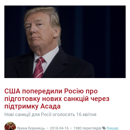
США попередили Росію про
підготовку нових санкцій через
підтримку Асада
Нові санкції для Росії оголосять 16 квітня
Ярина Боринець
—
2018-04-16
— 1980 переглядів
Башар