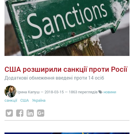
США розширили санкції проти Росії
Додаткові обмеження введені проти 14 осіб
Ірина Капуш
—
2018-03-15
— 1863 переглядів
новини
санкції
США
Україна