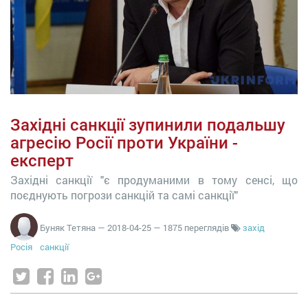
Західні санкції зупинили подальшу
агресію Росії проти України -
експерт
Західні санкції "є продуманими в тому сенсі, що
поєднують погрози санкцій та самі санкції"
Буняк Тетяна
—
2018-04-25
— 1875 переглядів
захід
Росія
санкції