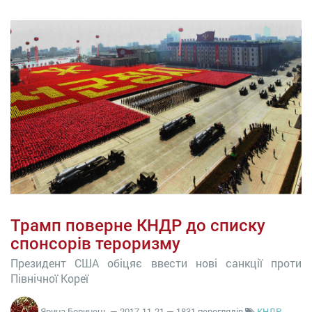
Трамп поверне КНДР до списку
спонсорів тероризму
Президент США обіцяє ввести нові санкції проти
Північної Кореї
Ярина Боринець
—
2017-11-21
— 1831 переглядів
КНДР