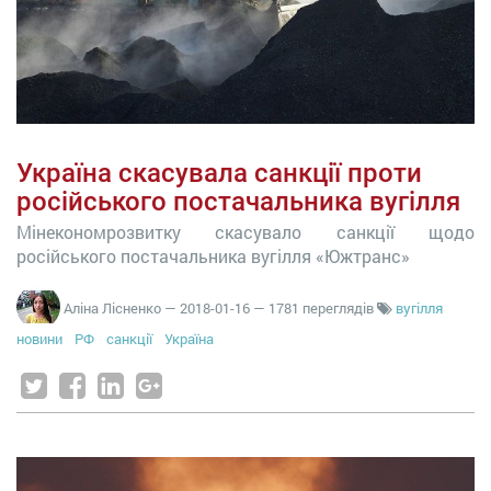
Україна скасувала санкції проти
російського постачальника вугілля
Мінекономрозвитку скасувало санкції щодо
російського постачальника вугілля «Южтранс»
Аліна Лісненко
—
2018-01-16
— 1781 переглядів
вугілля
новини
РФ
санкції
Україна