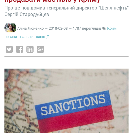
Про це повідомив генеральний директор "Шелл нефть"
Сергій Стародубцев
Аліна Лісненко
—
2018-02-08
— 1787 переглядів
Крим
новини
пальне
санкції