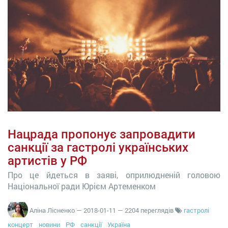
Нацрада пропонує запровадити
санкції за гастролі українських
артистів у РФ
Про це йдеться в заяві, оприлюдненій головою
Національної ради Юрієм Артеменком
Аліна Лісненко
—
2018-01-11
— 2204 переглядів
гастролі
концерт
новини
РФ
санкції
Україна