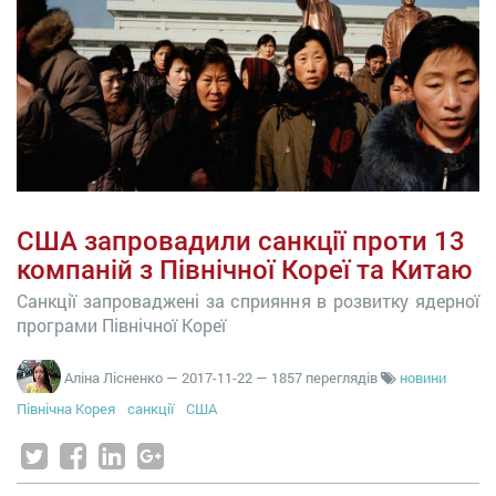
США запровадили санкції проти 13
компаній з Північної Кореї та Китаю
Санкції запроваджені за сприяння в розвитку ядерної
програми Північної Кореї
Аліна Лісненко
—
2017-11-22
— 1857 переглядів
новини
Північна Корея
санкції
США