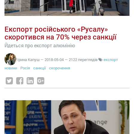
Експорт російського «Русалу»
скоротився на 70% через санкції
Йдеться про експорт алюмінію
Ірина Капуш
—
2018-05-04
— 2122 переглядів
експорт
новини
Росія
санкції
скорочення