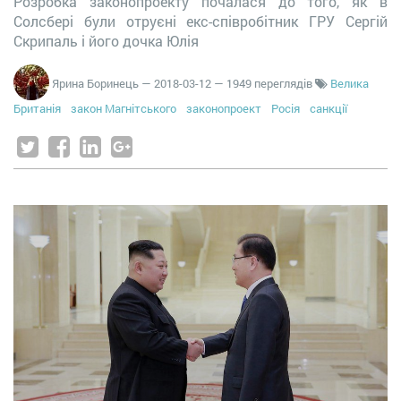
Розробка законопроекту почалася до того, як в
Солсбері були отруєні екс-співробітник ГРУ Сергій
Скрипаль і його дочка Юлія
Ярина Боринець
—
2018-03-12
— 1949 переглядів
Велика
Британія
закон Магнітського
законопроект
Росія
санкції