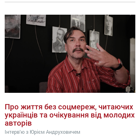
Про життя без соцмереж, читаючих
українців та очікування від молодих
авторів
Інтерв'ю з Юрієм Андруховичем