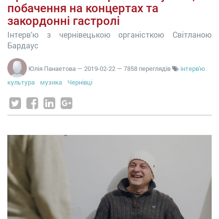
побачення на концертах та
закордонні гастролі
Інтерв'ю з чернівецькою органісткою Світланою
Бардаус
Юлія Панаетова
—
2019-02-22
— 7858 переглядів
інтерв'ю
культура
музика
Чернівці