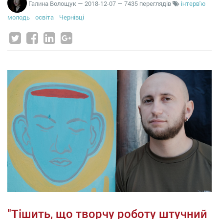
Галина Волощук
—
2018-12-07
— 7435 переглядів
інтерв'ю
молодь
освіта
Чернівці
"Тішить, що творчу роботу штучний