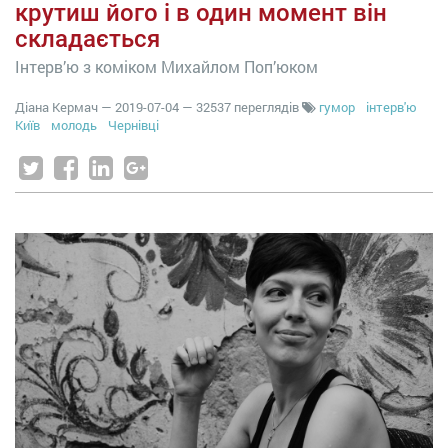
крутиш його і в один момент він
складається
Інтерв’ю з коміком Михайлом Поп’юком
Діана Кермач
—
2019-07-04
— 32537 переглядів
гумор
інтерв'ю
Київ
молодь
Чернівці