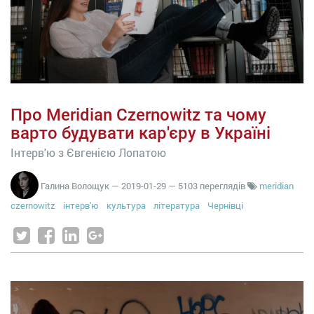
Про Meridian Czernowitz та чому
варто будувати кар'єру в Україні
Інтерв'ю з Євгенією Лопатою
Галина Волощук
—
2019-01-29
— 5103 переглядів
meridian
czernowitz
інтерв'ю
культура
література
Чернівці