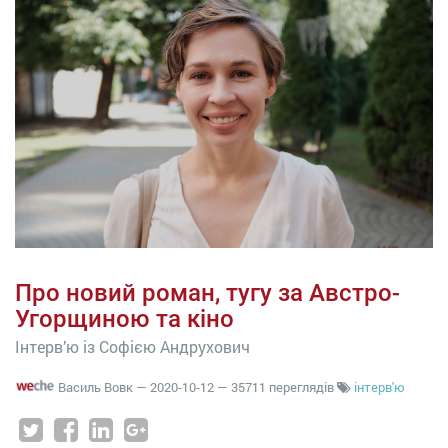
Про новий роман, тугу за Австро-
Угорщиною та кіно
Інтерв’ю із Софією Андрухович
Василь Вовк
—
2020-10-12
— 35711 переглядів
інтерв'ю