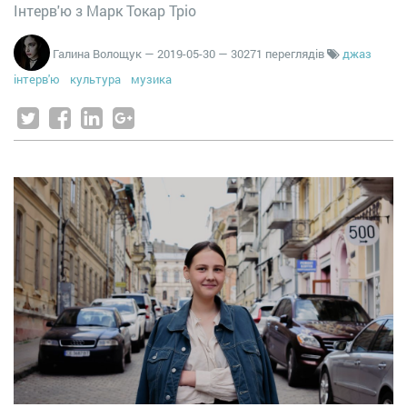
Інтерв'ю з Марк Токар Тріо
Галина Волощук
—
2019-05-30
— 30271 переглядів
джаз
інтерв'ю
культура
музика