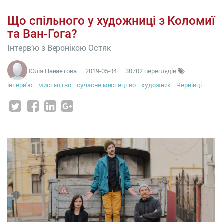
Що спільного у художниці з Коломиї
та Ван-Гога?
Інтерв’ю з Веронікою Остяк
Юлія Панаетова
—
2019-05-04
— 30702 переглядів
інтерв'ю
мистецтво
сучасне мистецтво
художник
Чернівці