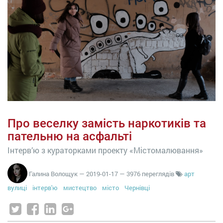
Про веселку замість наркотиків та
пательню на асфальті
Інтерв’ю з кураторками проекту «Містомалювання»
Галина Волощук
—
2019-01-17
— 3976 переглядів
арт
вулиці
інтерв'ю
мистецтво
місто
Чернівці