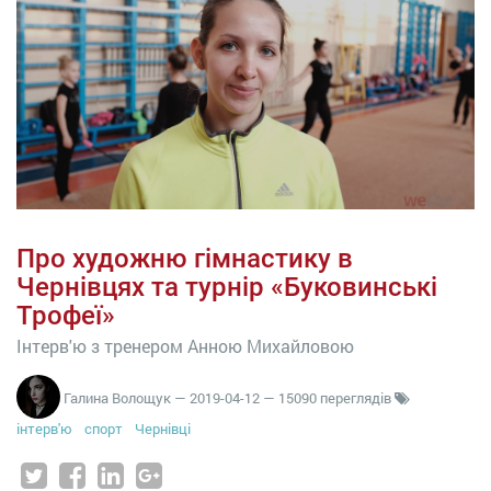
Про художню гімнастику в
Чернівцях та турнір «Буковинські
Трофеї»
Інтерв'ю з тренером Анною Михайловою
Галина Волощук
—
2019-04-12
— 15090 переглядів
інтерв'ю
спорт
Чернівці