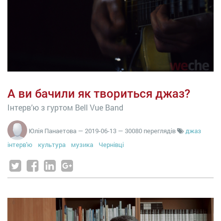
А ви бачили як твориться джаз?
Інтерв’ю з гуртом Bell Vue Band
Юлія Панаетова
—
2019-06-13
— 30080 переглядів
джаз
інтерв'ю
культура
музика
Чернівці