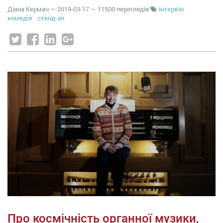
Діана Кермач
—
2019-03-17
— 11500 переглядів
інтерв'ю
комедія
стенд-ап
Про космічність органної музики,