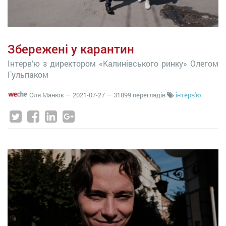
Збережені у карантин
Інтерв’ю з директором «Калинівського ринку» Олегом
Гульпаком
Оля Манюк
—
2021-07-27
— 31899 переглядів
інтерв'ю