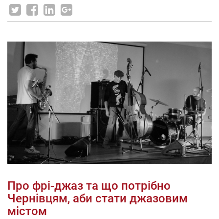
Про фрі-джаз та що потрібно
Чернівцям, аби стати джазовим
містом