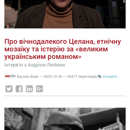
Про вічнодалекого Целана, етнічну
мозаїку та істерію за «великим
українським романом»
Інтерв’ю з Андрієм Любкою
Василь Вовк
—
2020-10-30
— 35471 переглядів
інтерв'ю