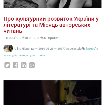
Про культурний розвиток України у
літературі та Місяць авторських
читань
Інтерв’ю з Євгенією Нестерович
Аліна Лісненко
—
2019-06-26
— 30377 переглядів
інтерв'ю
культура
література
Львів