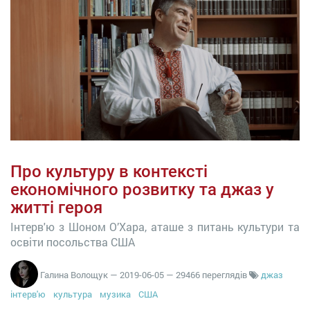
Про культуру в контексті
економічного розвитку та джаз у
житті героя
Інтерв'ю з Шоном О’Xара, аташе з питань культури та
освіти посольства США
Галина Волощук
—
2019-06-05
— 29466 переглядів
джаз
інтерв'ю
культура
музика
США