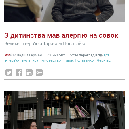
З дитинства мав алергію на совок
Велике інтерв'ю з Тарасом Полатайко
Вадим Герман
—
2019-02-02
— 5234 переглядів
арт
інтерв'ю
культура
мистецтво
Тарас Полатайко
Чернівці