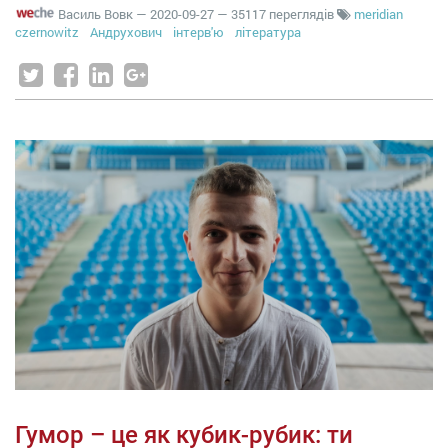
Василь Вовк
—
2020-09-27
— 35117 переглядів
meridian
czernowitz
Андрухович
інтерв'ю
література
Гумор – це як кубик-рубик: ти