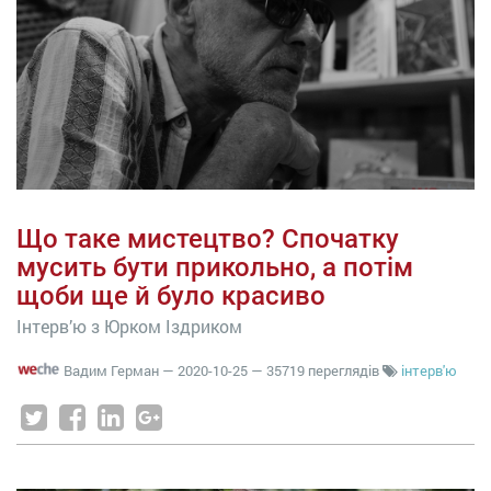
Що таке мистецтво? Спочатку
мусить бути прикольно, а потім
щоби ще й було красиво
Інтерв’ю з Юрком Іздриком
Вадим Герман
—
2020-10-25
— 35719 переглядів
інтерв'ю