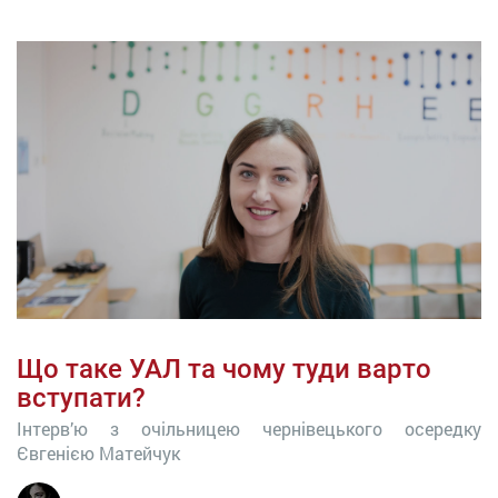
Що таке УАЛ та чому туди варто
вступати?
Інтерв’ю з очільницею чернівецького осередку
Євгенією Матейчук