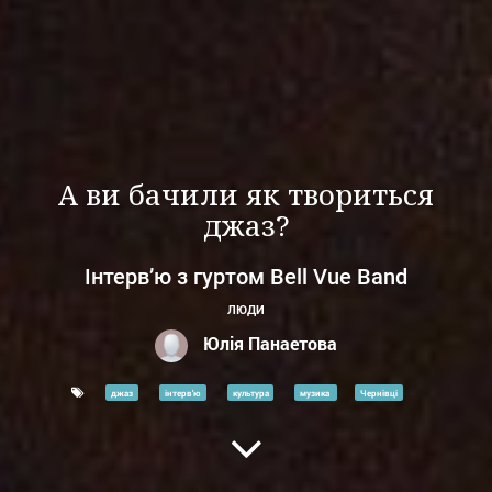
А ви бачили як твориться
джаз?
Інтерв’ю з гуртом Bell Vue Band
ЛЮДИ
Юлія Панаетова
джаз
інтерв'ю
культура
музика
Чернівці