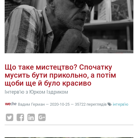
Що таке мистецтво? Спочатку
мусить бути прикольно, а потім
щоби ще й було красиво
Інтерв’ю з Юрком Іздриком
Вадим Герман
—
2020-10-25
— 35722 переглядів
інтерв'ю