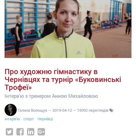
Про художню гімнастику в
Чернівцях та турнір «Буковинські
Трофеї»
Інтерв'ю з тренером Анною Михайловою
Галина Волощук
—
2019-04-12
— 15092 переглядів
інтерв'ю
спорт
Чернівці