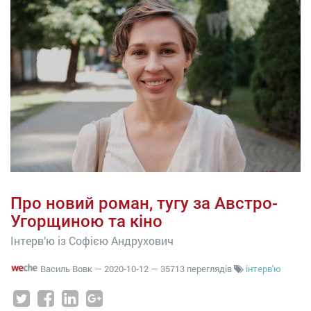
Про новий роман, тугу за Австро-
Угорщиною та кіно
Інтерв’ю із Софією Андрухович
Василь Вовк
—
2020-10-12
— 35713 переглядів
інтерв'ю