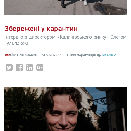
Збережені у карантин
Інтерв’ю з директором «Калинівського ринку» Олегом
Гульпаком
Оля Манюк
—
2021-07-27
— 31899 переглядів
інтерв'ю