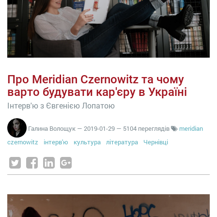
Про Meridian Czernowitz та чому
варто будувати кар'єру в Україні
Інтерв'ю з Євгенією Лопатою
Галина Волощук
—
2019-01-29
— 5104 переглядів
meridian
czernowitz
інтерв'ю
культура
література
Чернівці