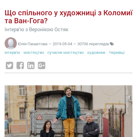
Що спільного у художниці з Коломиї
та Ван-Гога?
Інтерв’ю з Веронікою Остяк
Юлія Панаетова
—
2019-05-04
— 30706 переглядів
інтерв'ю
мистецтво
сучасне мистецтво
художник
Чернівці