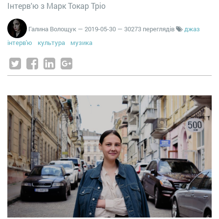
Інтерв'ю з Марк Токар Тріо
Галина Волощук
—
2019-05-30
— 30273 переглядів
джаз
інтерв'ю
культура
музика