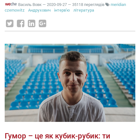
Василь Вовк
—
2020-09-27
— 35118 переглядів
meridian
czernowitz
Андрухович
інтерв'ю
література
Гумор – це як кубик-рубик: ти