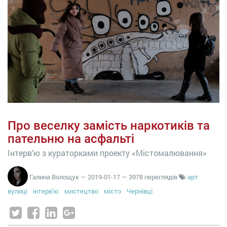
Про веселку замість наркотиків та
пательню на асфальті
Інтерв’ю з кураторками проекту «Містомалювання»
Галина Волощук
—
2019-01-17
— 3978 переглядів
арт
вулиці
інтерв'ю
мистецтво
місто
Чернівці