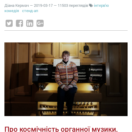
Діана Кермач
—
2019-03-17
— 11503 переглядів
інтерв'ю
комедія
стенд-ап
Про космічність органної музики,