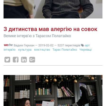
З дитинства мав алергію на совок
Велике інтерв'ю з Тарасом Полатайко
Вадим Герман
—
2019-02-02
— 5237 переглядів
арт
інтерв'ю
культура
мистецтво
Тарас Полатайко
Чернівці