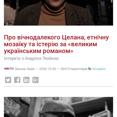
Про вічнодалекого Целана, етнічну
мозаїку та істерію за «великим
українським романом»
Інтерв’ю з Андрієм Любкою
Василь Вовк
—
2020-10-30
— 35473 переглядів
інтерв'ю