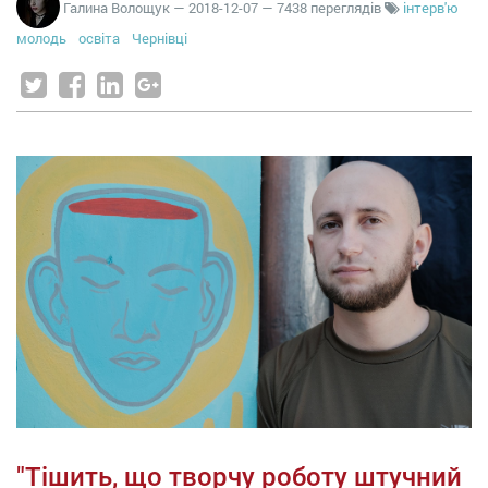
Галина Волощук
—
2018-12-07
— 7438 переглядів
інтерв'ю
молодь
освіта
Чернівці
"Тішить, що творчу роботу штучний