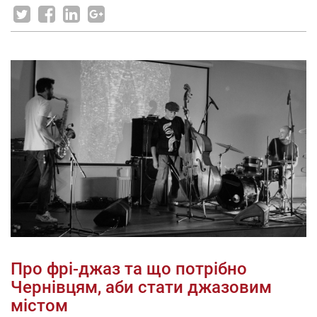
Про фрі-джаз та що потрібно
Чернівцям, аби стати джазовим
містом