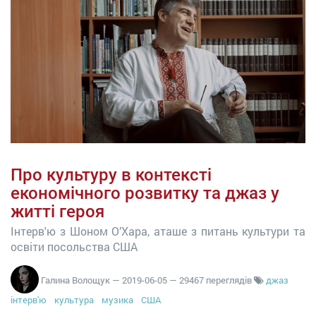
Про культуру в контексті
економічного розвитку та джаз у
житті героя
Інтерв'ю з Шоном О’Xара, аташе з питань культури та
освіти посольства США
Галина Волощук
—
2019-06-05
— 29467 переглядів
джаз
інтерв'ю
культура
музика
США