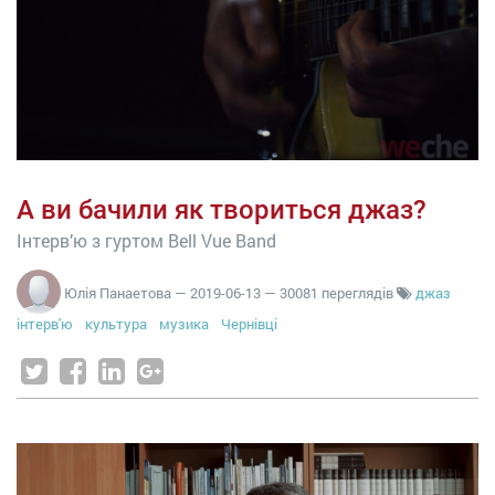
А ви бачили як твориться джаз?
Інтерв’ю з гуртом Bell Vue Band
Юлія Панаетова
—
2019-06-13
— 30081 переглядів
джаз
інтерв'ю
культура
музика
Чернівці