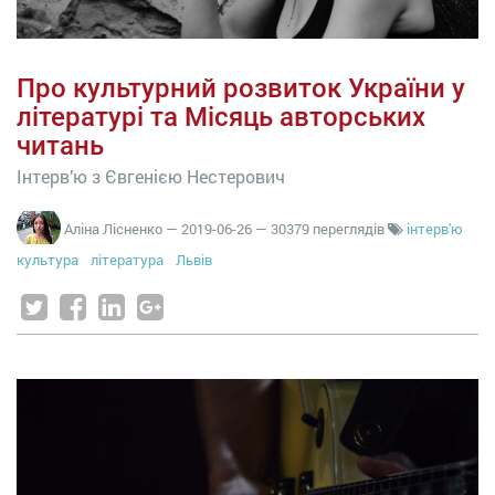
Про культурний розвиток України у
літературі та Місяць авторських
читань
Інтерв’ю з Євгенією Нестерович
Аліна Лісненко
—
2019-06-26
— 30379 переглядів
інтерв'ю
культура
література
Львів