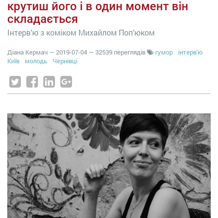
крутиш його і в один момент він
складається
Інтерв’ю з коміком Михайлом Поп’юком
Діана Кермач
—
2019-07-04
— 32539 переглядів
гумор
інтерв'ю
Київ
молодь
Чернівці