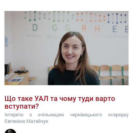
Що таке УАЛ та чому туди варто
вступати?
Інтерв’ю з очільницею чернівецького осередку
Євгенією Матейчук