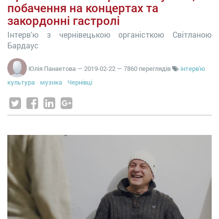
побачення на концертах та
закордонні гастролі
Інтерв'ю з чернівецькою органісткою Світланою
Бардаус
Юлія Панаетова
—
2019-02-22
— 7860 переглядів
інтерв'ю
культура
музика
Чернівці