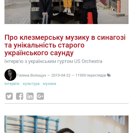
Про клезмерську музику в синагозі
та унікальність старого
українського саунду
Інтерв’ю з українським гуртом US Orchestra
Галина Волощук
—
2019-04-22
— 11959 переглядів
інтерв'ю
культура
музика