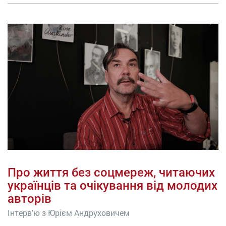
Про життя без соцмереж, читаючих
українців та очікування від молодих
авторів
Інтерв'ю з Юрієм Андруховичем