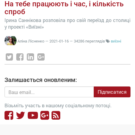
На тебе працюють і час, і кількість
спроб
Ірина Саннікова розповіла про свій переїзд до столиці
у проекті «Виїзні»
Аліна Лісненко
—
2021-01-16
— 34286 переглядів
виїзні
Залишається оновленим:
Підписатися
Візьміть участь в нашому соціальному потоці.