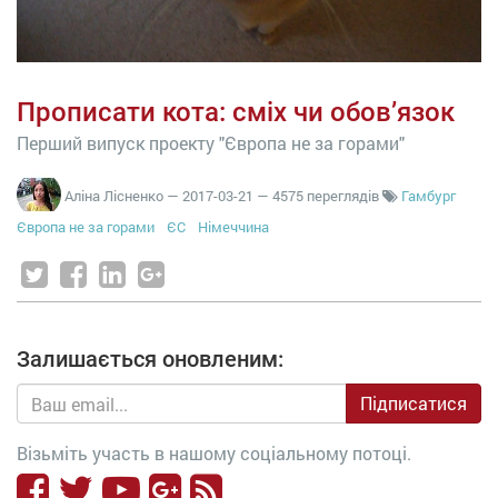
Прописати кота: сміх чи обов’язок
Перший випуск проекту "Європа не за горами"
Аліна Лісненко
—
2017-03-21
— 4575 переглядів
Гамбург
Європа не за горами
ЄС
Німеччина
Залишається оновленим:
Підписатися
Візьміть участь в нашому соціальному потоці.