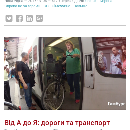
Лілія Рідна
—
2017-07-06
— 4179 переглядів
безвіз
Європа
Європа не за горами
ЄС
Німеччина
Польща
Від А до Я: дороги та транспорт