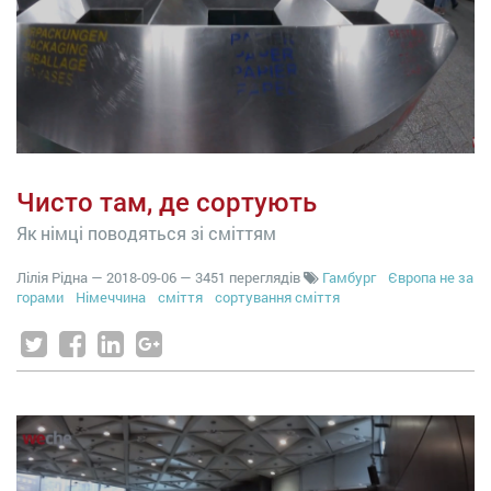
Чисто там, де сортують
Як німці поводяться зі сміттям
Лілія Рідна
—
2018-09-06
— 3451 переглядів
Гамбург
Європа не за
горами
Німеччина
сміття
сортування сміття