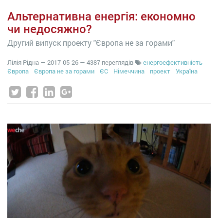
Альтернативна енергія: економно
чи недосяжно?
Другий випуск проекту "Європа не за горами"
Лілія Рідна
—
2017-05-26
— 4387 переглядів
енергоефективність
Європа
Європа не за горами
ЄС
Німеччина
проект
Україна