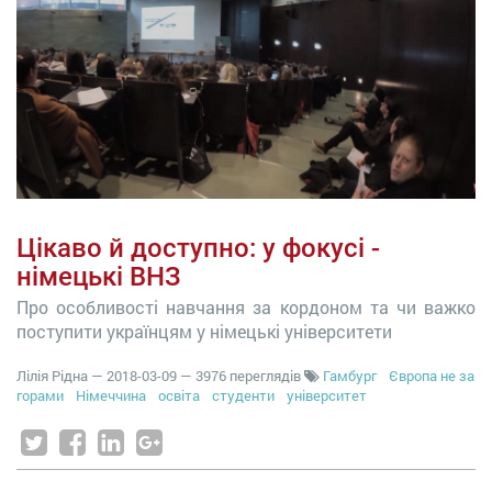
Цікаво й доступно: у фокусі -
німецькі ВНЗ
Про особливості навчання за кордоном та чи важко
поступити українцям у німецькі університети
Лілія Рідна
—
2018-03-09
— 3976 переглядів
Гамбург
Європа не за
горами
Німеччина
освіта
студенти
університет