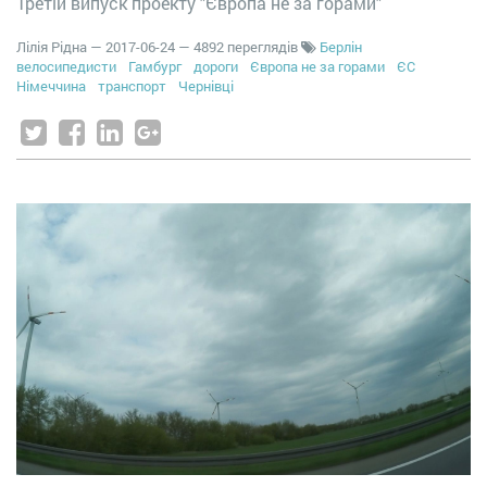
Третій випуск проекту "Європа не за горами"
Лілія Рідна
—
2017-06-24
— 4892 переглядів
Берлін
велосипедисти
Гамбург
дороги
Європа не за горами
ЄС
Німеччина
транспорт
Чернівці