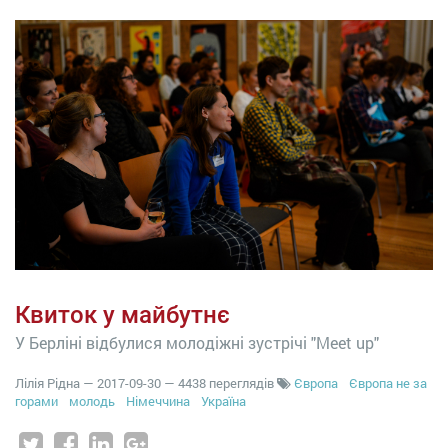
Квиток у майбутнє
У Берліні відбулися молодіжні зустрічі "Meet up"
Лілія Рідна
—
2017-09-30
— 4438 переглядів
Європа
Європа не за
горами
молодь
Німеччина
Україна