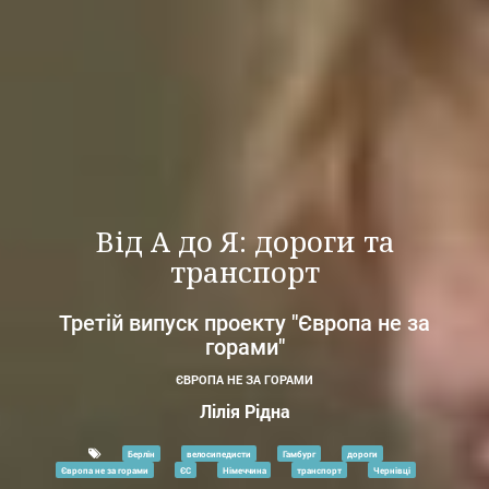
Від А до Я: дороги та
транспорт
Третій випуск проекту "Європа не за
горами"
ЄВРОПА НЕ ЗА ГОРАМИ
Лілія Рідна
Берлін
велосипедисти
Гамбург
дороги
Європа не за горами
ЄС
Німеччина
транспорт
Чернівці