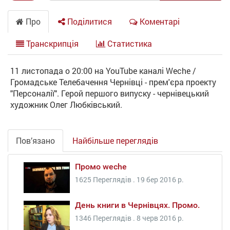
Про
Поділитися
Коментарі
Транскрипція
Статистика
11 листопада о 20:00 на YouTube каналі Weche /
Громадське Телебачення Чернівці - прем'єра проекту
"Персоналії". Герой першого випуску - чернівецький
художник Олег Любківський.
Пов’язано
Найбільше переглядів
Промо weche
1625 Переглядів .
19 бер 2016 р.
День книги в Чернівцях. Промо.
1346 Переглядів .
8 черв 2016 р.