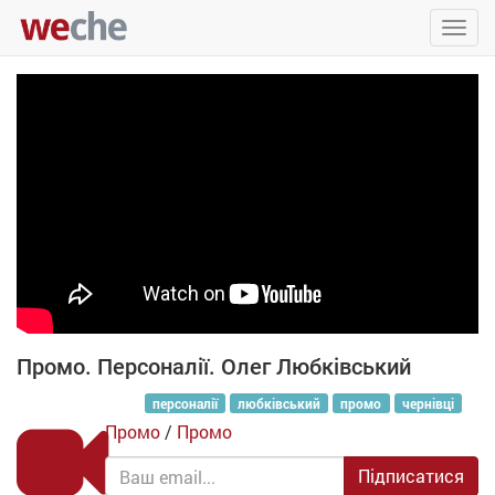
Упра
пере
Промо. Персоналії. Олег Любківський
персоналії
любківський
промо
чернівці
Промо
/
Промо
Підписатися