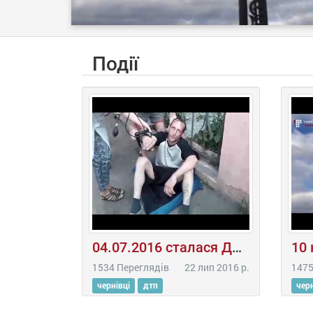
Події
04.07.2016 сталася ДТП навпроти Наркологічного диспансеру в Чернівцях.
1534 Переглядів
22 лип 2016 р.
1475
чернівці
дтп
черн