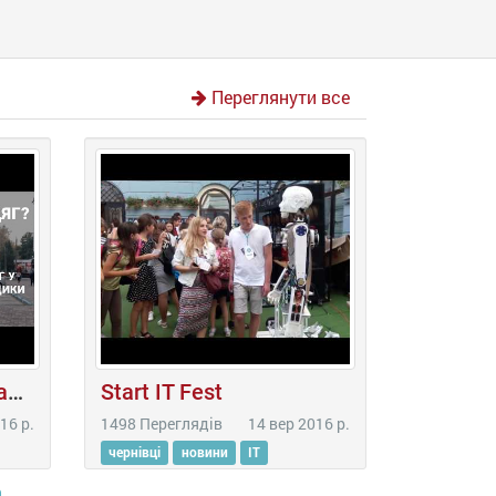
Переглянути все
50 на 50: що чернівчани кладуть у контейнери для збору одягу для безхатченків
Start IT Fest
16 р.
1498 Переглядів
14 вер 2016 р.
чернівці
новини
IT