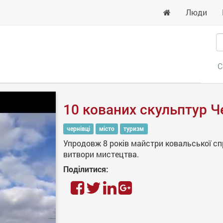
Люди
С
10 кованих скульптур Ч
чернівці
місто
туризм
Упродовж 8 років майстри ковальської с
витвори мистецтва.
Поділитися: