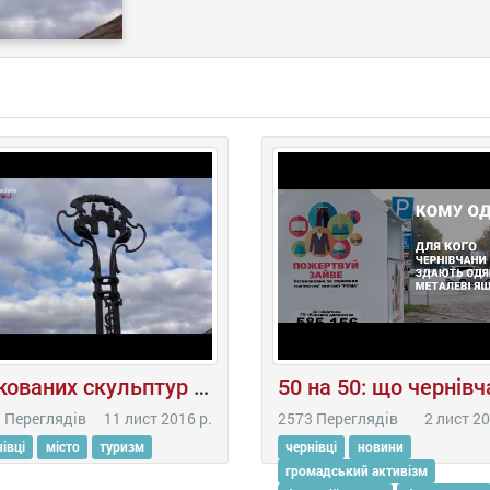
10 кованих скульптур Чернівців
 Переглядів
11 лист 2016 р.
2573 Переглядів
2 лист 20
івці
місто
туризм
чернівці
новини
громадський активізм