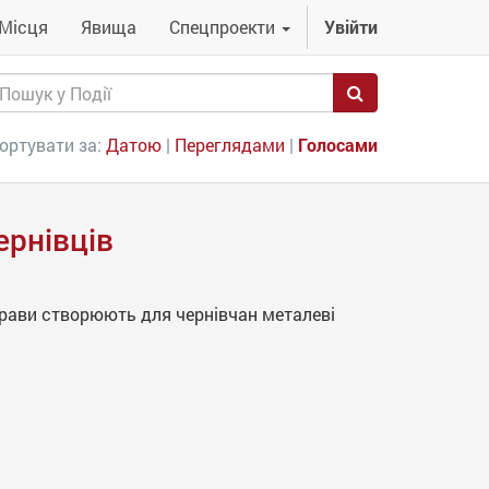
Місця
Явища
Спецпроекти
Увійти
ортувати за:
Датою
|
Переглядами
|
Голосами
ернівців
прави створюють для чернівчан металеві