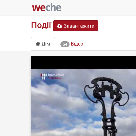
Події
Завантажити
Дім
Відео
54