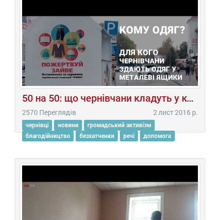
50 на 50: що чернівчани кладуть у контейнери для збору одягу для безхатченків
2570 Переглядів
2 лист 2016 р.
чернівці
новини
громадський активізм
благодійництво
безхатченки
речі
допомога