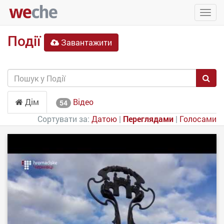
Упра
пере
Події
Завантажити
Дім
Відео
54
Сортувати за:
Датою
|
Переглядами
|
Голосами