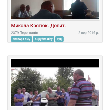
Микола Костюк. Допит.
2379 Переглядів
2 вер 2016 р.
експорт лісу
вирубка лісу
суд