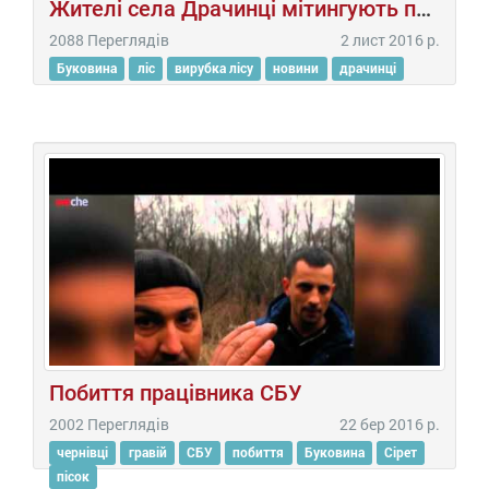
Жителі села Драчинці мітингують проти вирубки лісу
2088 Переглядів
2 лист 2016 р.
Буковина
ліс
вирубка лісу
новини
драчинці
Побиття працівника СБУ
2002 Переглядів
22 бер 2016 р.
чернівці
гравій
СБУ
побиття
Буковина
Сірет
пісок