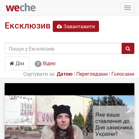
Упра
пере
Ексклюзив
Завантажити
Дім
Відео
7
Сортувати за:
Датою
|
Переглядами
|
Голосами