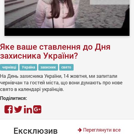
Яке ваше ставлення до Дня
захисника України?
чернівці
Україна
захисник
свято
На День захисника України, 14 жовтня, ми запитали
чернівчан та гостей міста, що вони думають про нове
свято в календарі українців.
Поділитися:
Ексклюзив
Переглянути все