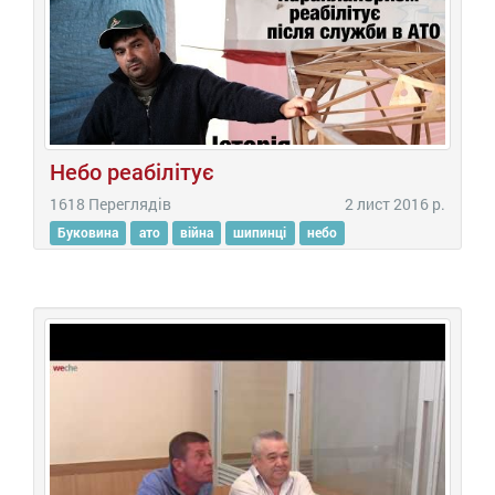
Небо реабілітує
1618 Переглядів
2 лист 2016 р.
Буковина
ато
війна
шипинці
небо