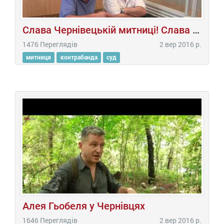
Слава Чернівецькій митниці! Слава Салагору!
1476 Переглядів
2 вер 2016 р.
митниця
контрабанда
суд
Алея Гьобеля у Чернівцях
1646 Переглядів
2 вер 2016 р.