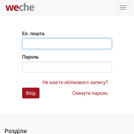
Упра
пере
Ел. пошта
Пароль
Не маєте облікового запису?
Вхід
Скинути пароль
Розділи