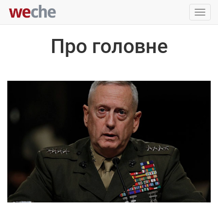
Упра
пере
Про головне