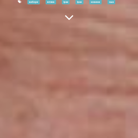
вибори
вплив
Ірак
Іран
новини
сша