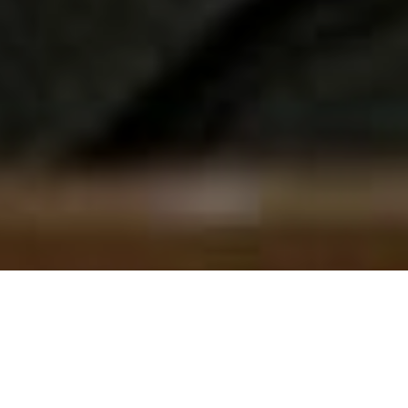
Міністр оборони США Джейс
Меттіс звинуватив Іран у