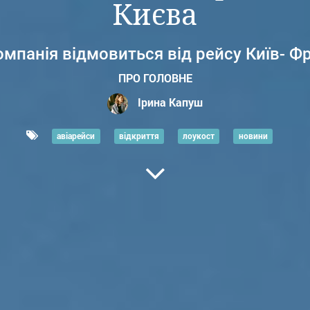
Києва
омпанія відмовиться від рейсу Київ- Ф
ПРО ГОЛОВНЕ
Ірина Капуш
авіарейси
відкриття
лоукост
новини