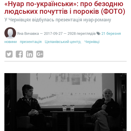
«Нуар по-українськи»: про безодню
людських почуттів і пороків (ФОТО)
У Чернівцях відбулась презентація нуар-роману
Яна Вичавка
—
2017-09-27
— 2928 переглядів
21 березня
новини
презентація
Целанівський центр,
Чернівці