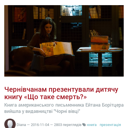
Чернівчанам презентували дитячу
книгу «Що таке смерть?»
Книга американського письменника Ейтана Борітцера
вийшла у видавництві "Чорні вівці"
Diana
—
2016-11-04
— 2803 переглядів
книга
презентація