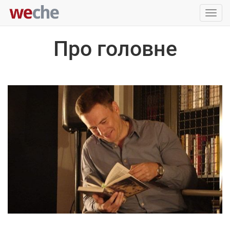
Упра
пере
Про головне