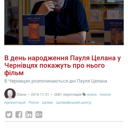
В день народження Пауля Целана у
Чернівцях покажуть про нього
фільм
В Чернівцях розпочинаються дні Пауля Целана
Diana
—
2016-11-21
— 2681 переглядів
книга
поезія
презентація
Рихло
Целан
Целанівський центр,