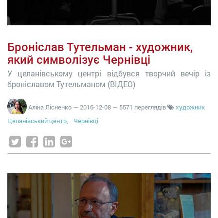
Броніслав Тутельман - художник,
який символізує Чернівці
У целанівському центрі відбувся творчий вечір із
броніславом Тутельманом (ВІДЕО)
Аліна Лісненко
—
2016-12-08
— 5571 переглядів
художник
Целанівський центр,
Чернівці