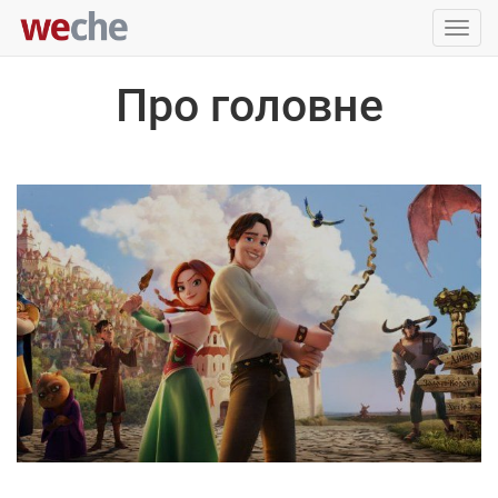
Упра
пере
Про головне