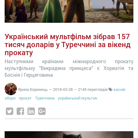
Український мультфільм зібрав 157
тисяч доларів у Туреччині за вікенд
прокату
Наступними країнами міжнародного прокату
мультфільму "Викрадена принцеса" є Хорватія та
Боснія і Герцеговина
Ярина Боринець
—
2018-03-28
— 2145 переглядів
касові
збори
прокат
Туреччина
український мультик