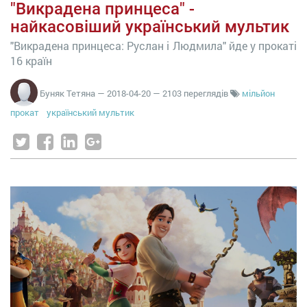
"Викрадена принцеса" -
найкасовіший український мультик
"Викрадена принцеса: Руслан і Людмила" йде у прокаті
16 країн
Буняк Тетяна
—
2018-04-20
— 2103 переглядів
мільйон
прокат
український мультик