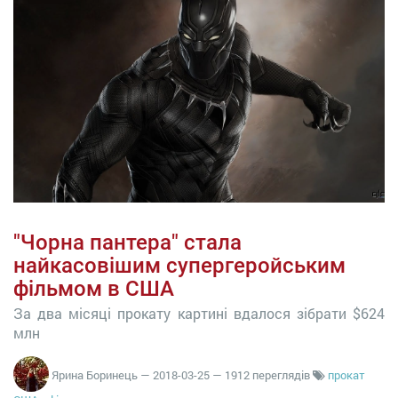
"Чорна пантера" стала
найкасовішим супергеройським
фільмом в США
За два місяці прокату картині вдалося зібрати $624
млн
Ярина Боринець
—
2018-03-25
— 1912 переглядів
прокат