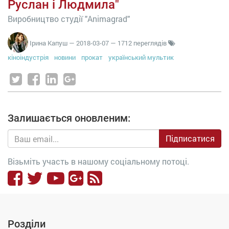
Руслан і Людмила"
Виробництво студії "Animagrad"
Ірина Капуш
—
2018-03-07
— 1712 переглядів
кіноіндустрія
новини
прокат
український мультик
Залишається оновленим:
Підписатися
Візьміть участь в нашому соціальному потоці.
Розділи