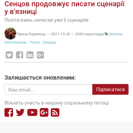
Сенцов продовжує писати сценарії
у в'язниці
Політв'язень написав уже 5 сценаріїв
Ярина Боринець
—
2017-10-30
— 2090 переглядів
в'язень
політв'язень
Росія
Сенцов
Залишається оновленим:
Підписатися
Візьміть участь в нашому соціальному потоці.