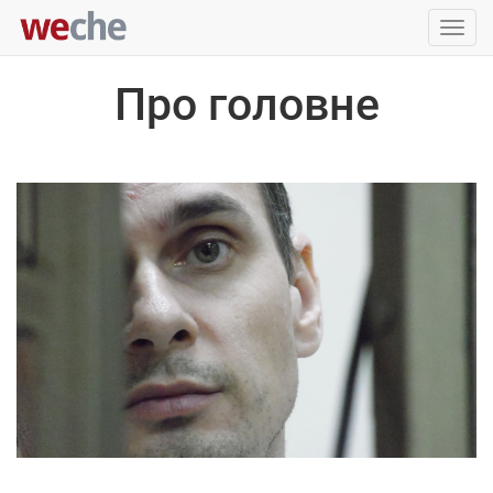
Упра
пере
Про головне